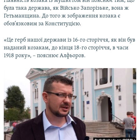
Наявність козака із мушкетом він пояснює тим, що
була така держава, як Військо Запорізьке, вона ж
Гетьманщина. До того ж зображення козака є
обов’язковим за Конституцією.
«Це герб нашої держави із 16-го сторіччя, як він був
наданий козакам, до кінця 18-го сторіччя, в часи
1918 року», – пояснює Алфьоров.