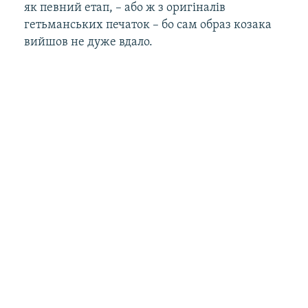
як певний етап, – або ж з оригіналів
гетьманських печаток – бо сам образ козака
вийшов не дуже вдало.