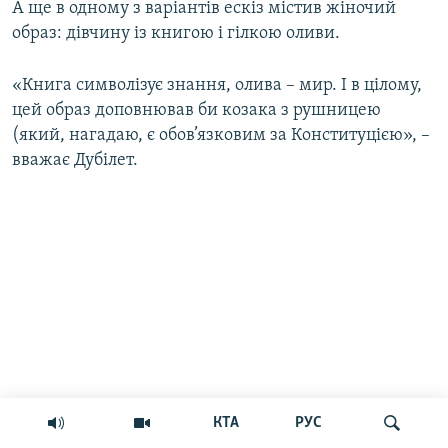
А ще в одному з варіантів ескіз містив жіночий
образ: дівчину із книгою і гілкою оливи.
«Книга символізує знання, олива – мир. І в цілому,
цей образ доповнював би козака з рушницею
(який, нагадаю, є обов’язковим за Конституцією», –
вважає Дубілет.
КТА
РУС