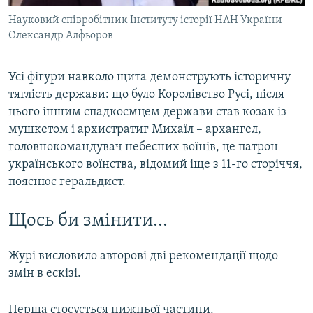
Науковий співробітник Інституту історії НАН України
Олександр Алфьоров
Усі фігури навколо щита демонструють історичну
тяглість держави: що було Королівство Русі, після
цього іншим спадкоємцем держави став козак із
мушкетом і архистратиг Михаїл – архангел,
головнокомандувач небесних воїнів, це патрон
українського воїнства, відомий іще з 11-го сторіччя,
пояснює геральдист.
Щось би змінити…
Журі висловило авторові дві рекомендації щодо
змін в ескізі.
Перша стосується нижньої частини.