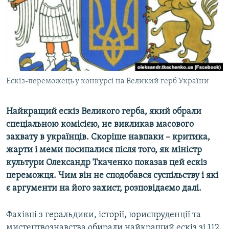
ВІДЕОУРОКИ «ELIFBE»
Русский
СВІДЧЕННЯ ОКУПАЦІЇ
Qırımtatar
УКРАЇНСЬКА ПРОБЛЕМА КРИМУ
ДОЛУЧАЙСЯ!
ІНФОГРАФІКА
Ескіз-переможець у конкурсі на Великий герб України
Найкращий ескіз Великого герба, який обрали
Усі сайти RFE/RL
спеціальною комісією, не викликав масового
захвату в українців. Скоріше навпаки – критика,
жарти і меми посипалися після того, як міністр
культури Олександр Ткаченко показав цей ескіз
переможця. Чим він не сподобався суспільству і які
є аргументи на його захист, розповідаємо далі.
Фахівці з геральдики, історії, юриспруденції та
мистецтвознавства обирали найкращий ескіз зі 112