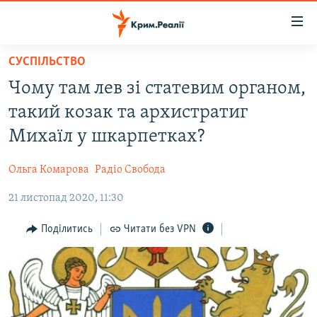
Доступність
посилання
Перейти
СУСПІЛЬСТВО
до
НОВИНИ
Чому там лев зі статевим органом,
основного
ВОДА.КРИМ
матеріалу
такий козак та архистратиг
ВІДЕО ТА ФОТО
Перейти
Михаїл у шкарпетках?
до
ПОЛІТИКА
основної
Ольга Комарова
Радіо Свобода
БЛОГИ
навігації
Перейти
21 листопад 2020, 11:30
ПОГЛЯД
до
ІНТЕРВ'Ю
Поділитись
Читати без VPN
пошуку
ВСЕ ЗА ДЕНЬ
СПЕЦПРОЕКТИ
ЯК ОБІЙТИ БЛОКУВАННЯ
ДЕПОРТАЦІЯ