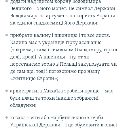
додати над щитом корону Володимира
Великого – з його монет. Це символ Держави
Володимира та аргумент на користь України
як єдиної спадкоємиці його Держави;
прибрати калину і пшеницю і те все листя.
Калина має в українців гірку асоціацію
(зокрема, стала і символом Голодомору, гіркої
долі, крові). А пшениця – ну, от як
перестанемо зерно в Польщі закуповувати чи
де там ще, тоді і поговоримо про нашу
«житницю Європи»;
архистратига Михаїла зробити краще – має
бути плащ та трохи інакше зображені
обладунки;
козака взяти або Нарбутівського з герба
Української Держави – і це обумовити в описі