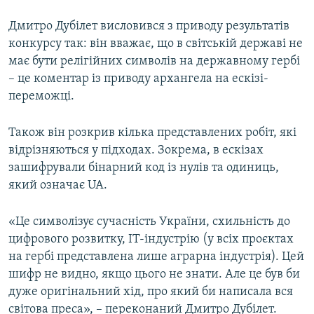
Дмитро Дубілет висловився з приводу результатів
конкурсу так: він вважає, що в світській державі не
має бути релігійних символів на державному гербі
– це коментар із приводу архангела на ескізі-
переможці.
Також він розкрив кілька представлених робіт, які
відрізняються у підходах. Зокрема, в ескізах
зашифрували бінарний код із нулів та одиниць,
який означає UA.
«Це символізує сучасність України, схильність до
цифрового розвитку, ІТ-індустрію (у всіх проєктах
на гербі представлена лише аграрна індустрія). Цей
шифр не видно, якщо цього не знати. Але це був би
дуже оригінальний хід, про який би написала вся
світова преса», – переконаний Дмитро Дубілет.