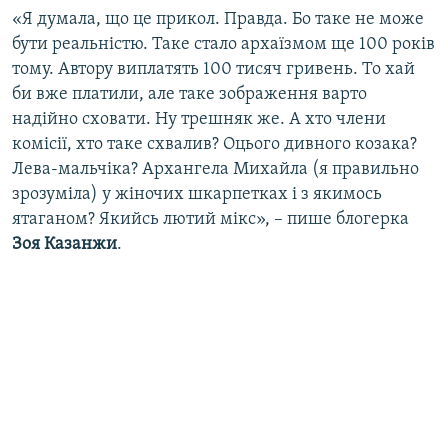
«Я думала, що це прикол. Правда. Бо таке не може
бути реальністю. Таке стало архаїзмом ще 100 років
тому. Автору виплатять 100 тисяч гривень. То хай
би вже платили, але таке зображення варто
надійно сховати. Ну трешняк же. А хто члени
комісії, хто таке схвалив? Оцього дивного козака?
Лева-мальчіка? Архангела Михайла (я правильно
зрозуміла) у жіночих шкарпетках і з якимось
ятаганом? Якийсь лютий мікс», – пише блогерка
Зоя Казанжи
.