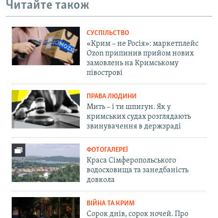
Читайте також
СУСПІЛЬСТВО
«Крим – не Росія»: маркетплейс
Ozon припинив прийом нових
замовлень на Кримському
півострові
ПРАВА ЛЮДИНИ
Мить – і ти шпигун. Як у
кримських судах розглядають
звинувачення в держзраді
ФОТОГАЛЕРЕЇ
Краса Сімферопольського
водосховища та занедбаність
довкола
ВІЙНА ТА КРИМ
Сорок днів, сорок ночей. Про