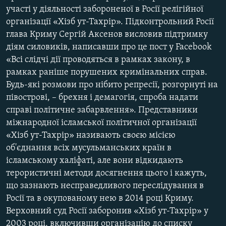
участі у діяльності забороненої в Росії релігійної
організації «Хізб ут-Тахрір». Підконтрольний Росії
глава Криму Сергій Аксенов висловив підтримку
діям силовиків, написавши про це пост у Facebook
«Всі слідчі дії проводяться в рамках закону, в
рамках раніше порушених кримінальних справ.
Будь-які розмови про нібито репресії, розгорнуті на
півострові, – брехня і демагогія, спроба надати
справі політичне забарвлення». Представники
міжнародної ісламської політичної організації
«Хізб ут-Тахрір» називають своєю місією
об'єднання всіх мусульманських країн в
ісламському халіфаті, але вони відкидають
терористичні методи досягнення цього і кажуть,
що зазнають несправедливого переслідування в
Росії та в окупованому нею в 2014 році Криму.
Верховний суд Росії заборонив «Хізб ут-Тахрір» у
2003 році, включивши організацію до списку