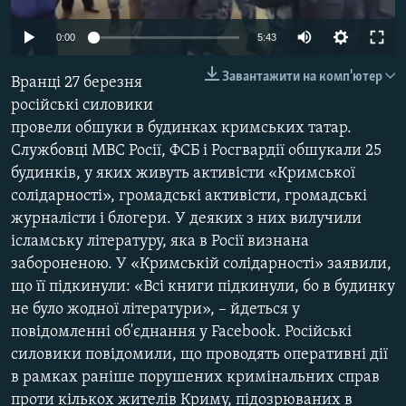
ВІДЕОУРОКИ «ELIFBE»
Русский
0:00
5:43
СВІДЧЕННЯ ОКУПАЦІЇ
Qırımtatar
Завантажити на комп'ютер
Вранці 27 березня
УКРАЇНСЬКА ПРОБЛЕМА КРИМУ
російські силовики
ДОЛУЧАЙСЯ!
ІНФОГРАФІКА
провели обшуки в будинках кримських татар.
Службовці МВС Росії, ФСБ і Росгвардії обшукали 25
будинків, у яких живуть активісти «Кримської
солідарності», громадські активісти, громадські
Усі сайти RFE/RL
журналісти і блогери. У деяких з них вилучили
ісламську літературу, яка в Росії визнана
забороненою. У «Кримській солідарності» заявили,
що її підкинули: «Всі книги підкинули, бо в будинку
не було жодної літератури», – йдеться у
повідомленні об'єднання у Facebook. Російські
силовики повідомили, що проводять оперативні дії
в рамках раніше порушених кримінальних справ
проти кількох жителів Криму, підозрюваних в