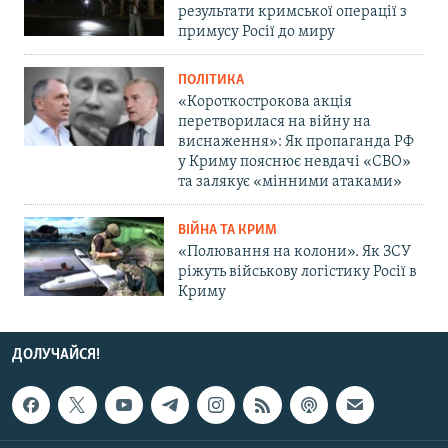
результати кримської операції з
примусу Росії до миру
ПОЛІТИКА
«Короткострокова акція
перетворилася на війну на
виснаження»: Як пропаганда РФ
у Криму пояснює невдачі «СВО»
та залякує «мінними атаками»
ВІЙНА ТА КРИМ
«Полювання на колони». Як ЗСУ
ріжуть військову логістику Росії в
Криму
ДОЛУЧАЙСЯ!