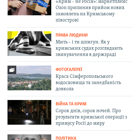
«Крим – не Росія»: маркетплейс
Ozon припинив прийом нових
замовлень на Кримському
півострові
ПРАВА ЛЮДИНИ
Мить – і ти шпигун. Як у
кримських судах розглядають
звинувачення в держзраді
ФОТОГАЛЕРЕЇ
Краса Сімферопольського
водосховища та занедбаність
довкола
ВІЙНА ТА КРИМ
Сорок днів, сорок ночей. Про
результати кримської операції з
примусу Росії до миру
ПОЛІТИКА