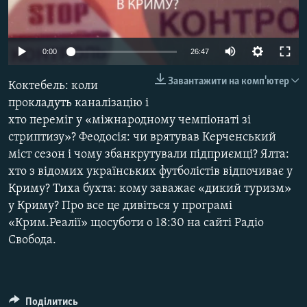
ВІДЕОУРОКИ «ELIFBE»
Русский
СВІДЧЕННЯ ОКУПАЦІЇ
Qırımtatar
0:00
26:47
УКРАЇНСЬКА ПРОБЛЕМА КРИМУ
Завантажити на комп'ютер
Коктебель: коли
ДОЛУЧАЙСЯ!
ІНФОГРАФІКА
прокладуть каналізацію і
хто переміг у «міжнародному чемпіонаті зі
стриптизу»? Феодосія: чи врятував Керченський
Усі сайти RFE/RL
міст сезон і чому збанкрутували підприємці? Ялта:
хто з відомих українських футболістів відпочиває у
Криму? Тиха бухта: кому заважає «дикий туризм»
у Криму? Про все це дивіться у програмі
«Крим.Реалії» щосуботи о 18:30 на сайті Радіо
Свобода.
Поділитись