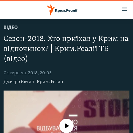
Доступність
посилання
Перейти
ВІДЕО
до
НОВИНИ
Сезон-2018. Хто приїхав у Крим на
основного
ВОДА.КРИМ
матеріалу
відпочинок? | Крим.Реалії ТБ
ВІДЕО ТА ФОТО
Перейти
(відео)
до
ПОЛІТИКА
основної
04 серпень 2018, 20:03
БЛОГИ
навігації
Дмитро Євчин
Крим. Реалії
Перейти
ПОГЛЯД
до
ІНТЕРВ'Ю
пошуку
ВСЕ ЗА ДЕНЬ
СПЕЦПРОЕКТИ
No media source currently available
ЯК ОБІЙТИ БЛОКУВАННЯ
ДЕПОРТАЦІЯ