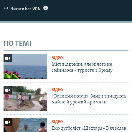
Читати без VPN
ПО ТЕМІ
ВІДЕО
Міст відкрили, але нічого не
змінилося – туристи з Криму
ВІДЕО
«Великий потоп». Зливи знищують
майно й урожай кримчан
ВІДЕО
Екс-футболіст «Шахтаря» В'ячеслав