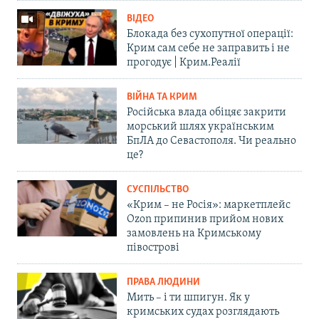
ВІДЕО
Блокада без сухопутної операції:
Крим сам себе не заправить і не
прогодує | Крим.Реалії
ВІЙНА ТА КРИМ
Російська влада обіцяє закрити
морський шлях українським
БпЛА до Севастополя. Чи реально
це?
СУСПІЛЬСТВО
«Крим – не Росія»: маркетплейс
Ozon припинив прийом нових
замовлень на Кримському
півострові
ПРАВА ЛЮДИНИ
Мить – і ти шпигун. Як у
кримських судах розглядають