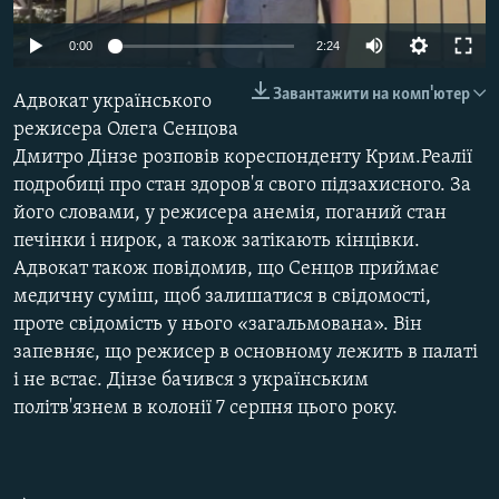
ВІДЕОУРОКИ «ELIFBE»
Русский
0:00
2:24
СВІДЧЕННЯ ОКУПАЦІЇ
Qırımtatar
Завантажити на комп'ютер
Адвокат українського
УКРАЇНСЬКА ПРОБЛЕМА КРИМУ
режисера Олега Сенцова
ДОЛУЧАЙСЯ!
ІНФОГРАФІКА
Дмитро Дінзе розповів кореспонденту Крим.Реалії
подробиці про стан здоров'я свого підзахисного. За
його словами, у режисера анемія, поганий стан
печінки і нирок, а також затікають кінцівки.
Усі сайти RFE/RL
Адвокат також повідомив, що Сенцов приймає
медичну суміш, щоб залишатися в свідомості,
проте свідомість у нього «загальмована». Він
запевняє, що режисер в основному лежить в палаті
і не встає. Дінзе бачився з українським
політв'язнем в колонії 7 серпня цього року.