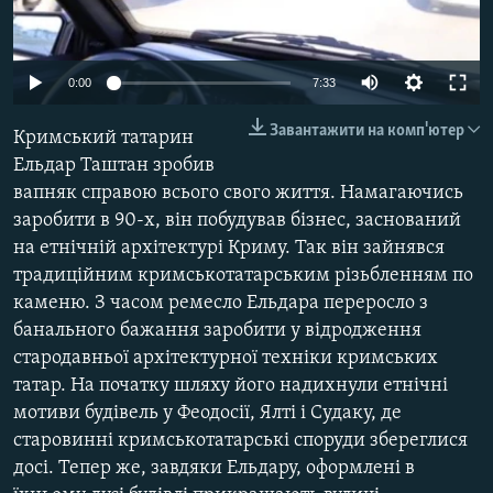
ВІДЕОУРОКИ «ELIFBE»
Русский
СВІДЧЕННЯ ОКУПАЦІЇ
Qırımtatar
0:00
7:33
УКРАЇНСЬКА ПРОБЛЕМА КРИМУ
Завантажити на комп'ютер
Кримський татарин
ДОЛУЧАЙСЯ!
ІНФОГРАФІКА
Ельдар Таштан зробив
вапняк справою всього свого життя. Намагаючись
заробити в 90-х, він побудував бізнес, заснований
Усі сайти RFE/RL
на етнічній архітектурі Криму. Так він зайнявся
традиційним кримськотатарським різьбленням по
каменю. З часом ремесло Ельдара переросло з
банального бажання заробити у відродження
стародавньої архітектурної техніки кримських
татар. На початку шляху його надихнули етнічні
мотиви будівель у Феодосії, Ялті і Судаку, де
старовинні кримськотатарські споруди збереглися
досі. Тепер же, завдяки Ельдару, оформлені в