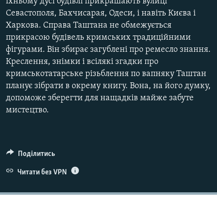
їхньому дусі будівлі прикрашають вулиці
Севастополя, Бахчисарая, Одеси, і навіть Києва і
Харкова. Справа Таштана не обмежується
прикрасою будівель кримських традиційними
фігурами. Він збирає загублені про ремесло знання.
Креслення, знімки і всілякі згадки про
кримськотатарське різьблення по вапняку Таштан
планує зібрати в окрему книгу. Вона, на його думку,
допоможе зберегти для нащадків майже забуте
мистецтво.
Поділитись
Читати без VPN