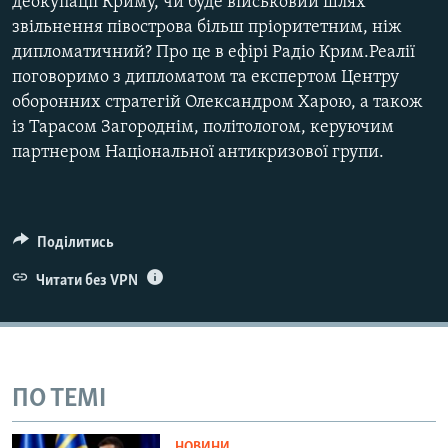
деокупації Криму, чи буде військовий шлях
звільнення півострова більш пріоритетним, ніж
дипломатичний? Про це в ефірі Радіо Крим.Реалії
поговоримо з дипломатом та експертом Центру
оборонних стратегій Олександром Харою, а також
із Тарасом Загороднім, політологом, керуючим
партнером Національної антикризової групи.
Поділитись
Читати без VPN
ПО ТЕМІ
НОВИНИ