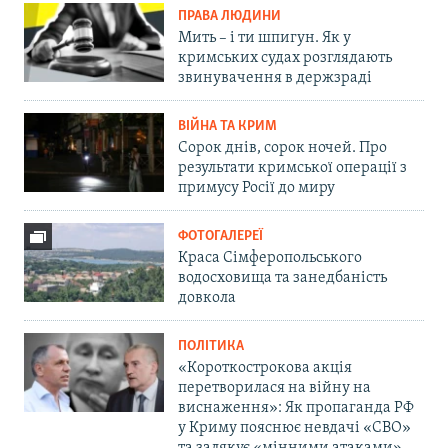
ПРАВА ЛЮДИНИ
Мить – і ти шпигун. Як у
кримських судах розглядають
звинувачення в держзраді
ВІЙНА ТА КРИМ
Сорок днів, сорок ночей. Про
результати кримської операції з
примусу Росії до миру
ФОТОГАЛЕРЕЇ
Краса Сімферопольського
водосховища та занедбаність
довкола
ПОЛІТИКА
«Короткострокова акція
перетворилася на війну на
виснаження»: Як пропаганда РФ
у Криму пояснює невдачі «СВО»
та залякує «мінними атаками»