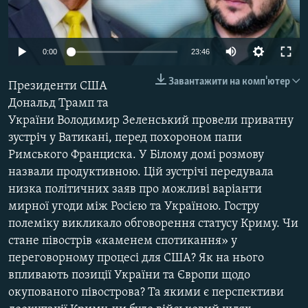
ВІДЕОУРОКИ «ELIFBE»
Русский
СВІДЧЕННЯ ОКУПАЦІЇ
Qırımtatar
Auto
0:00
23:46
УКРАЇНСЬКА ПРОБЛЕМА КРИМУ
240p
Завантажити на комп'ютер
Президенти США
ДОЛУЧАЙСЯ!
ІНФОГРАФІКА
360p
Дональд Трамп та
України Володимир Зеленський провели приватну
480p
Auto
240p
360p
480p
зустріч у Ватикані, перед похороном папи
720p
Усі сайти RFE/RL
Римського Франциска. У Білому домі розмову
720p
назвали продуктивною. Цій зустрічі передувала
низка політичних заяв про можливі варіанти
мирної угоди між Росією та Україною. Гостру
полеміку викликало обговорення статусу Криму. Чи
стане півострів «каменем спотикання» у
переговорному процесі для США? Як на нього
впливають позиції України та Європи щодо
окупованого півострова? Та якими є перспективи