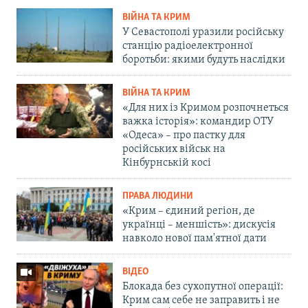
ВІЙНА ТА КРИМ
У Севастополі уразили російську
станцію радіоелектронної
боротьби: якими будуть наслідки
ВІЙНА ТА КРИМ
«Для них із Кримом розпочнеться
важка історія»: командир ОТУ
«Одеса» – про пастку для
російських військ на
Кінбурнській косі
ПРАВА ЛЮДИНИ
«Крим – єдиний регіон, де
українці – меншість»: дискусія
навколо нової пам'ятної дати
ВІДЕО
Блокада без сухопутної операції:
Крим сам себе не заправить і не