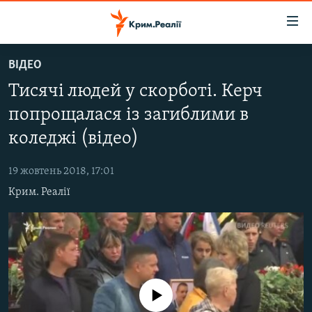
Доступність
посилання
Перейти
ВІДЕО
до
НОВИНИ
Тисячі людей у скорботі. Керч
основного
ВОДА.КРИМ
матеріалу
попрощалася із загиблими в
ВІДЕО ТА ФОТО
Перейти
коледжі (відео)
до
ПОЛІТИКА
основної
19 жовтень 2018, 17:01
БЛОГИ
навігації
Крим. Реалії
Перейти
ПОГЛЯД
до
ІНТЕРВ'Ю
пошуку
ВСЕ ЗА ДЕНЬ
СПЕЦПРОЕКТИ
No media source currently available
ЯК ОБІЙТИ БЛОКУВАННЯ
ДЕПОРТАЦІЯ