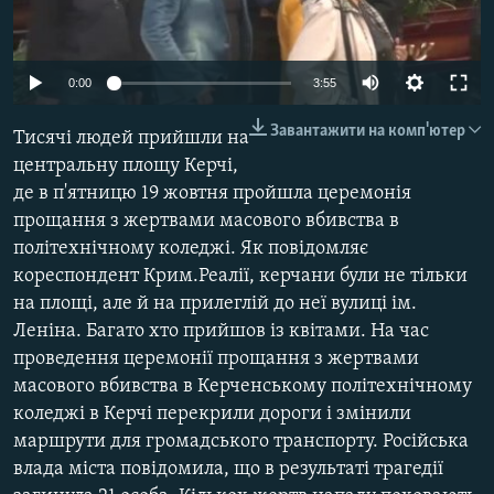
ВІДЕОУРОКИ «ELIFBE»
Русский
СВІДЧЕННЯ ОКУПАЦІЇ
Qırımtatar
0:00
3:55
УКРАЇНСЬКА ПРОБЛЕМА КРИМУ
Завантажити на комп'ютер
Тисячі людей прийшли на
ДОЛУЧАЙСЯ!
ІНФОГРАФІКА
центральну площу Керчі,
де в п'ятницю 19 жовтня пройшла церемонія
прощання з жертвами масового вбивства в
Усі сайти RFE/RL
політехнічному коледжі. Як повідомляє
кореспондент Крим.Реалії, керчани були не тільки
на площі, але й на прилеглій до неї вулиці ім.
Леніна. Багато хто прийшов із квітами. На час
проведення церемонії прощання з жертвами
масового вбивства в Керченському політехнічному
коледжі в Керчі перекрили дороги і змінили
маршрути для громадського транспорту. Російська
влада міста повідомила, що в результаті трагедії