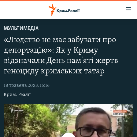
Доступність
посилання
Перейти
МУЛЬТИМЕДІА
до
НОВИНИ
«Людство не має забувати про
основного
ВОДА.КРИМ
матеріалу
депортацію»: Як у Криму
ВІДЕО ТА ФОТО
Перейти
відзначали День пам'яті жертв
до
ПОЛІТИКА
основної
геноциду кримських татар
БЛОГИ
навігації
Перейти
18 травень 2023, 15:16
ПОГЛЯД
до
Крим. Реалії
ІНТЕРВ'Ю
пошуку
ВСЕ ЗА ДЕНЬ
СПЕЦПРОЕКТИ
ЯК ОБІЙТИ БЛОКУВАННЯ
ДЕПОРТАЦІЯ