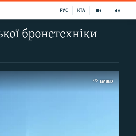
РУС
КТА
ької бронетехніки
EMBED