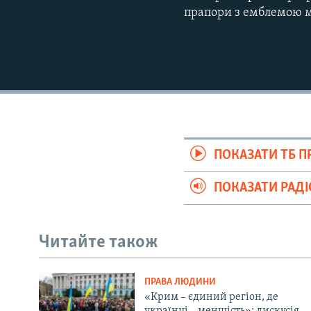
прапори з емблемою мо
ПОКАЗАТИ ТБ 
ПОКАЗАТИ РАД
Читайте також
ПРАВА ЛЮДИНИ
«Крим – єдиний регіон, де
українці – меншість»: дискусія