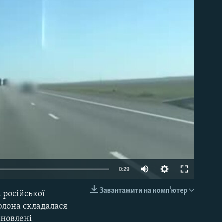
able
0:29
Завантажити на комп'ютер
 російської
EMBED
олона складалася
ановлені