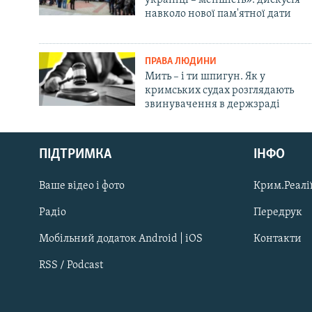
навколо нової пам'ятної дати
ПРАВА ЛЮДИНИ
Мить – і ти шпигун. Як у
кримських судах розглядають
звинувачення в держзраді
Русский
ПІДТРИМКА
ІНФО
Qırımtatar
Ваше відео і фото
Крим.Реалії
ДОЛУЧАЙСЯ!
Радіо
Передрук
Мобільний додаток Android | iOS
Контакти
RSS / Podcast
Усі сайти RFE/RL