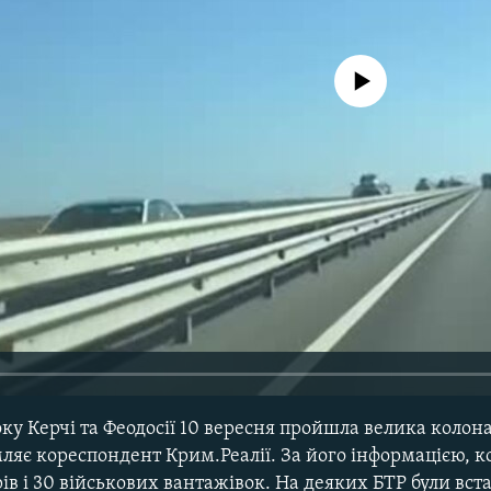
No media source currently avail
ку Керчі та Феодосії 10 вересня пройшла велика колона
ляє кореспондент Крим.Реалії. За його інформацією, к
ів і 30 військових вантажівок. На деяких БТР були вст