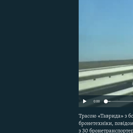
ВІДЕОУРОКИ «ELIFBE»
СВІДЧЕННЯ ОКУПАЦІЇ
УКРАЇНСЬКА ПРОБЛЕМА КРИМУ
ІНФОГРАФІКА
0:00
Трасою «Таврида» з бо
бронетехніки, повідом
з 30 бронетранспортер