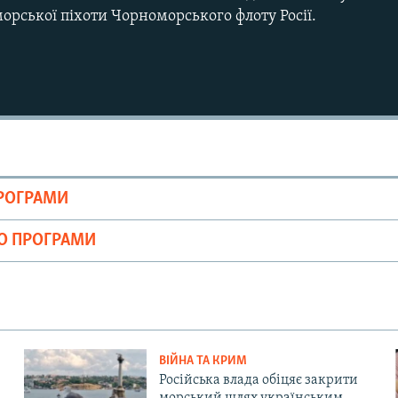
рської піхоти Чорноморського флоту Росії.
ПРОГРАМИ
ІО ПРОГРАМИ
ВІЙНА ТА КРИМ
Російська влада обіцяє закрити
морський шлях українським