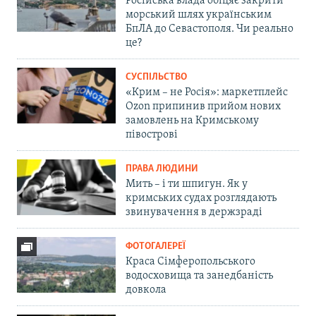
Російська влада обіцяє закрити
морський шлях українським
БпЛА до Севастополя. Чи реально
це?
СУСПІЛЬСТВО
«Крим – не Росія»: маркетплейс
Ozon припинив прийом нових
замовлень на Кримському
півострові
ПРАВА ЛЮДИНИ
Мить – і ти шпигун. Як у
кримських судах розглядають
звинувачення в держзраді
ФОТОГАЛЕРЕЇ
Краса Сімферопольського
водосховища та занедбаність
довкола