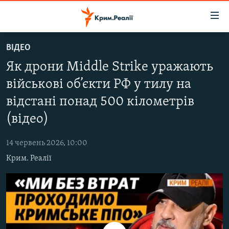
Доступність
посилання
Перейти
ВІДЕО
до
НОВИНИ
Як дрони Middle Strike уражають
основного
ВОДА.КРИМ
матеріалу
військові об’єкти РФ у тилу на
ВІДЕО ТА ФОТО
Перейти
відстані понад 500 кілометрів
до
ПОЛІТИКА
основної
(відео)
БЛОГИ
навігації
Перейти
14 червень 2026, 10:00
ПОГЛЯД
до
Крим. Реалії
ІНТЕРВ'Ю
пошуку
ВСЕ ЗА ДЕНЬ
СПЕЦПРОЕКТИ
ЯК ОБІЙТИ БЛОКУВАННЯ
ДЕПОРТАЦІЯ