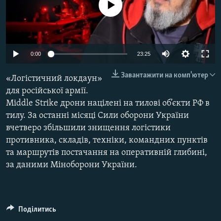
No media source currently available
ВІДЕОУРОКИ «ELIFBE»
Русский
СВІДЧЕННЯ ОКУПАЦІЇ
Qırımtatar
УКРАЇНСЬКА ПРОБЛЕМА КРИМУ
Auto
0:00
23:25
ДОЛУЧАЙСЯ!
ІНФОГРАФІКА
240p
Завантажити на комп'ютер
«Логістичний локдаун»
360p
для російської армії.
Middle Strike дрони націлені на тилові об’єкти РФ в
480p
Усі сайти RFE/RL
Auto
240p
360p
480p
тилу. За останні місяці Сили оборони України
720p
вчетверо збільшили знищення логістики
720p
1080p
1080p
противника, складів, техніки, командних пунктів
та маршрутів постачання на оперативній глибині,
за даними Міноборони України.
Поділитись