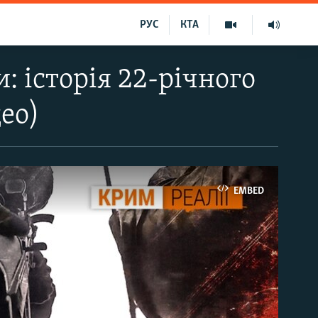
РУС
КТА
и: історія 22-річного
ео)
EMBED