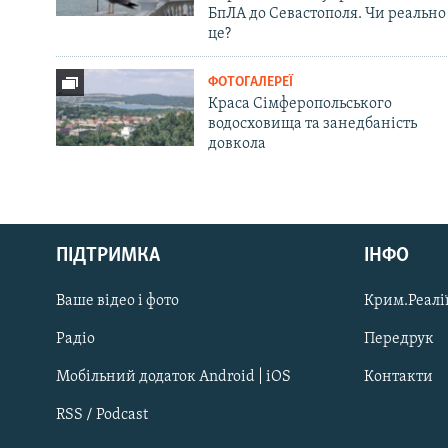
БпЛА до Севастополя. Чи реально
це?
ФОТОГАЛЕРЕЇ
Краса Сімферопольського
водосховища та занедбаність
довкола
Русский
ПІДТРИМКА
ІНФО
Qırımtatar
Ваше відео і фото
Крим.Реалії
ДОЛУЧАЙСЯ!
Радіо
Передрук
Мобільний додаток Android | iOS
Контакти
RSS / Podcast
Усі сайти RFE/RL