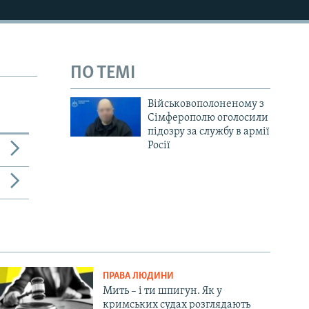
720p
1080p
ПО ТЕМІ
Військовополоненому з
Сімферополю оголосили
480p
підозру за службу в армії
Росії
ПРАВА ЛЮДИНИ
Мить – і ти шпигун. Як у
кримських судах розглядають