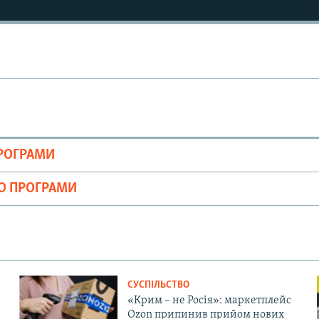
Auto
240p
360p
ПРОГРАМИ
720p
1080p
ІО ПРОГРАМИ
СУСПІЛЬСТВО
«Крим – не Росія»: маркетплейс
Ozon припинив прийом нових