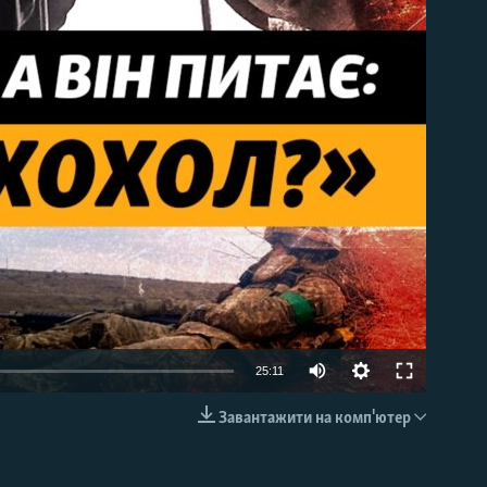
able
Auto
25:11
240p
Завантажити на комп'ютер
EMBED
360p
480p