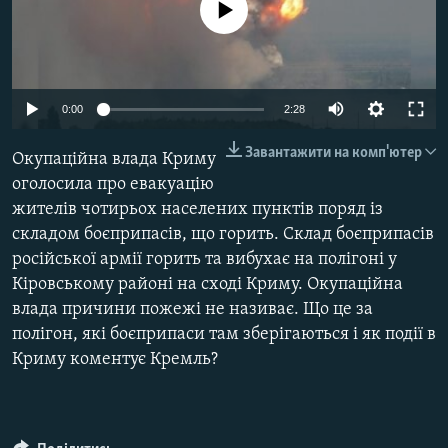
No media source currently available
ВІДЕОУРОКИ «ELIFBE»
Русский
СВІДЧЕННЯ ОКУПАЦІЇ
Qırımtatar
УКРАЇНСЬКА ПРОБЛЕМА КРИМУ
Auto
0:00
2:28
ДОЛУЧАЙСЯ!
ІНФОГРАФІКА
240p
Завантажити на комп'ютер
Окупаційна влада Криму
360p
оголосила про евакуацію
жителів чотирьох населених пунктів поряд із
480p
Усі сайти RFE/RL
Auto
240p
360p
480p
складом боєприпасів, що горить. Склад боєприпасів
720p
російської армії горить та вибухає на полігоні у
720p
1080p
1080p
Кіровському районі на сході Криму. Окупаційна
влада причини пожежі не називає. Що це за
полігон, які боєприпаси там зберігаються і як події в
Криму коментує Кремль?