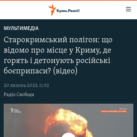
Доступність
посилання
Перейти
МУЛЬТИМЕДІА
до
НОВИНИ
Старокримський полігон: що
основного
ВОДА.КРИМ
матеріалу
відомо про місце у Криму, де
ВІДЕО ТА ФОТО
Перейти
горять і детонують російські
до
ПОЛІТИКА
основної
боєприпаси? (відео)
БЛОГИ
навігації
Перейти
20 липень 2023, 11:32
ПОГЛЯД
до
Радіо Свобода
ІНТЕРВ'Ю
пошуку
ВСЕ ЗА ДЕНЬ
СПЕЦПРОЕКТИ
ЯК ОБІЙТИ БЛОКУВАННЯ
ДЕПОРТАЦІЯ