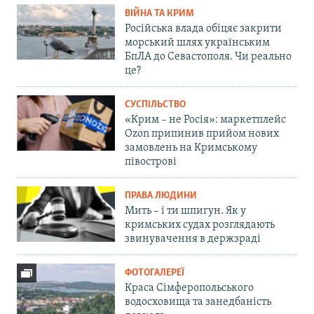
ВІЙНА ТА КРИМ
Російська влада обіцяє закрити
морський шлях українським
БпЛА до Севастополя. Чи реально
це?
СУСПІЛЬСТВО
«Крим – не Росія»: маркетплейс
Ozon припинив прийом нових
замовлень на Кримському
півострові
ПРАВА ЛЮДИНИ
Мить – і ти шпигун. Як у
кримських судах розглядають
звинувачення в держзраді
ФОТОГАЛЕРЕЇ
Краса Сімферопольського
водосховища та занедбаність