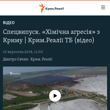
Доступність
посилання
Перейти
ВІДЕО
до
НОВИНИ
Спецвипуск. «Хімічна агресія» з
основного
ВОДА.КРИМ
матеріалу
Криму | Крим.Реалії ТБ (відео)
ВІДЕО ТА ФОТО
Перейти
до
10 вересень 2018, 11:00
ПОЛІТИКА
основної
Дмитро Євчин
Крим. Реалії
БЛОГИ
навігації
Перейти
ПОГЛЯД
до
ІНТЕРВ'Ю
пошуку
ВСЕ ЗА ДЕНЬ
No media source currently available
СПЕЦПРОЕКТИ
ЯК ОБІЙТИ БЛОКУВАННЯ
ДЕПОРТАЦІЯ