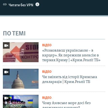
Читати без VPN
ПО ТЕМІ
ВІДЕО
«Розмовляєш українською – в
карцер». Як пережили анексію в
тюрмах Криму | «Крим.Реалії ТБ»
ВІДЕО
Чи змінить хід історії Кримська
декларація | Крим.Реалії ТБ
ВІДЕО
Чому Азовське море досі без