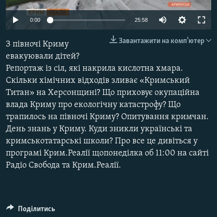
ВІДЕОУРОКИ «ELIFBE»
Русский
0:00
25:58
СВІДЧЕННЯ ОКУПАЦІЇ
Qırımtatar
Завантажити на комп'ютер
З півночі Криму
УКРАЇНСЬКА ПРОБЛЕМА КРИМУ
евакуювали дітей?
ДОЛУЧАЙСЯ!
ІНФОГРАФІКА
Репортаж із сіл, які накрила кислотна хмара.
Скільки хімічних відходів зливає «Кримський
Титан» на Херсонщині? Що приховує окупаційна
влада Криму про екологічну катастрофу? Що
Усі сайти RFE/RL
трапилось на півночі Криму? Опитування кримчан.
День знань у Криму. Куди зникли українські та
кримськотатарські школи? Про все це дивіться у
програмі Крим.Реалії щопонеділка об 11:00 на сайті
Радіо Свобода та Крим.Реалії.
Поділитись