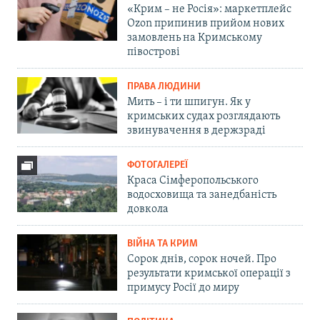
«Крим – не Росія»: маркетплейс
Ozon припинив прийом нових
замовлень на Кримському
півострові
ПРАВА ЛЮДИНИ
Мить – і ти шпигун. Як у
кримських судах розглядають
звинувачення в держзраді
ФОТОГАЛЕРЕЇ
Краса Сімферопольського
водосховища та занедбаність
довкола
ВІЙНА ТА КРИМ
Сорок днів, сорок ночей. Про
результати кримської операції з
примусу Росії до миру