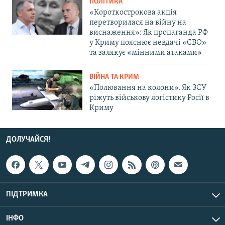
ПОЛІТИКА
«Короткострокова акція
перетворилася на війну на
виснаження»: Як пропаганда РФ
у Криму пояснює невдачі «СВО»
та залякує «мінними атаками»
ВІЙНА ТА КРИМ
«Полювання на колони». Як ЗСУ
ріжуть військову логістику Росії в
Криму
ДОЛУЧАЙСЯ!
ПІДТРИМКА
ІНФО