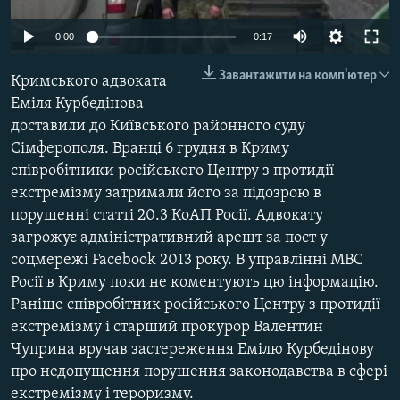
ВІДЕОУРОКИ «ELIFBE»
Русский
0:00
0:17
СВІДЧЕННЯ ОКУПАЦІЇ
Qırımtatar
Завантажити на комп'ютер
Кримського адвоката
УКРАЇНСЬКА ПРОБЛЕМА КРИМУ
Еміля Курбедінова
ДОЛУЧАЙСЯ!
ІНФОГРАФІКА
доставили до Київського районного суду
Сімферополя. Вранці 6 грудня в Криму
співробітники російського Центру з протидії
екстремізму затримали його за підозрою в
Усі сайти RFE/RL
порушенні статті 20.3 КоАП Росії. Адвокату
загрожує адміністративний арешт за пост у
соцмережі Facebook 2013 року. В управлінні МВС
Росії в Криму поки не коментують цю інформацію.
Раніше співробітник російського Центру з протидії
екстремізму і старший прокурор Валентин
Чуприна вручав застереження Емілю Курбедінову
про недопущення порушення законодавства в сфері
екстремізму і тероризму.