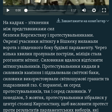
ВІДЕОУРОКИ «ELIFBE»
Русский
Auto
0:00
1:17
СВІДЧЕННЯ ОКУПАЦІЇ
Qırımtatar
240p
Завантажити на комп'ютер
На кадрах – зіткнення
УКРАЇНСЬКА ПРОБЛЕМА КРИМУ
360p
між представниками сил
ДОЛУЧАЙСЯ!
ІНФОГРАФІКА
безпеки Киргизстану і протестувальниками.
480p
Auto
240p
360p
480p
Окремі учасники мітингу в Бішкеку виламали
720p
ворота з південного боку будівлі парламенту. Через
720p
1080p
1080p
кілька хвилин пролунали постріли, міліція стала
Усі сайти RFE/RL
розганяти мітинг. Силовикам вдалося відтіснити
мітингувальників. Протестувальники кидали в
силовиків каміння і підпалювали сміттєві баки,
силовики використовували світлошумові гранати та
подразливий газ. Є поранені, як серед
протестувальників, так і серед силовиків. У
понеділок, 5 жовтня, протестувальники зібралися у
центрі столиці Киргизстану, щоб висловити протест
проти результатів парламентських виборів, які