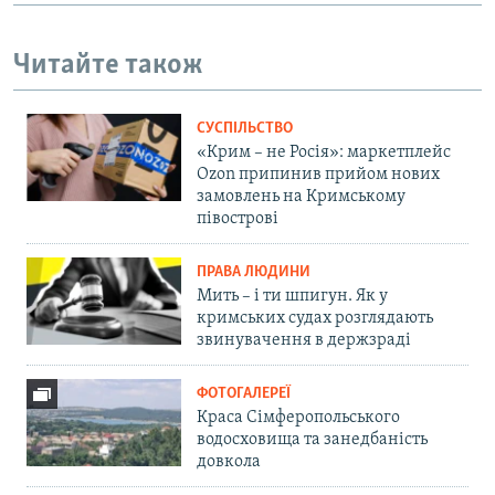
Читайте також
СУСПІЛЬСТВО
«Крим – не Росія»: маркетплейс
Ozon припинив прийом нових
замовлень на Кримському
півострові
ПРАВА ЛЮДИНИ
Мить – і ти шпигун. Як у
кримських судах розглядають
звинувачення в держзраді
ФОТОГАЛЕРЕЇ
Краса Сімферопольського
водосховища та занедбаність
довкола