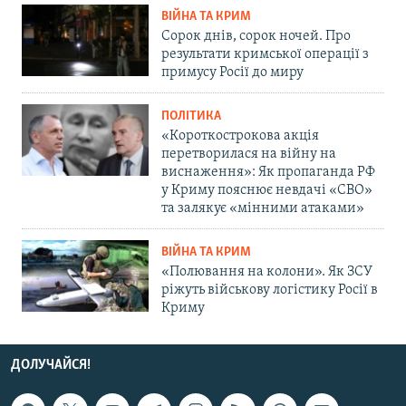
ВІЙНА ТА КРИМ
Сорок днів, сорок ночей. Про
результати кримської операції з
примусу Росії до миру
ПОЛІТИКА
«Короткострокова акція
перетворилася на війну на
виснаження»: Як пропаганда РФ
у Криму пояснює невдачі «СВО»
та залякує «мінними атаками»
ВІЙНА ТА КРИМ
«Полювання на колони». Як ЗСУ
ріжуть військову логістику Росії в
Криму
ДОЛУЧАЙСЯ!