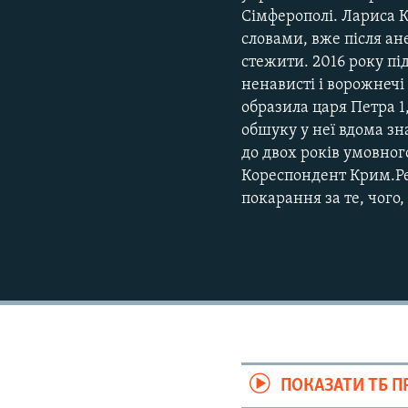
Сімферополі. Лариса К
словами, вже після ан
стежити. 2016 року пі
ненависті і ворожнечі 
образила царя Петра 1
обшуку у неї вдома зн
до двох років умовного
Кореспондент Крим.Реа
покарання за те, чого,
ПОКАЗАТИ ТБ 