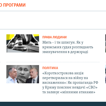
ІО ПРОГРАМИ
ПРАВА ЛЮДИНИ
Мить – і ти шпигун. Як у
кримських судах розглядають
звинувачення в держзраді
ПОЛІТИКА
«Короткострокова акція
перетворилася на війну на
виснаження»: Як пропаганда РФ
у Криму пояснює невдачі «СВО»
та залякує «мінними атаками»