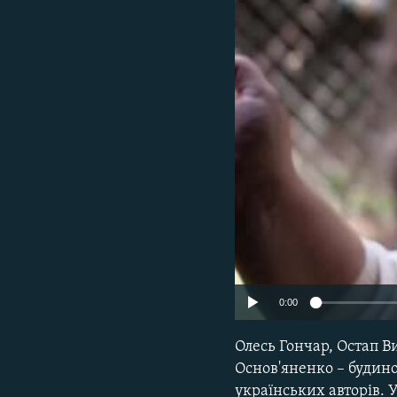
ВІДЕОУРОКИ «ELIFBE»
СВІДЧЕННЯ ОКУПАЦІЇ
УКРАЇНСЬКА ПРОБЛЕМА КРИМУ
ІНФОГРАФІКА
0:00
Олесь Гончар, Остап 
Основ'яненко – будин
українських авторів. У