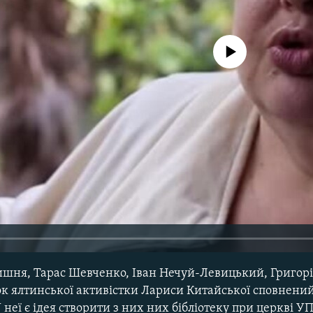
No media source currently avail
Вишня, Тарас Шевченко, Іван Нечуй-Левицький, Григорі
ок ялтинської активістки Лариси Китайської сповнени
 неї є ідея створити з них них бібліотеку при церкві У