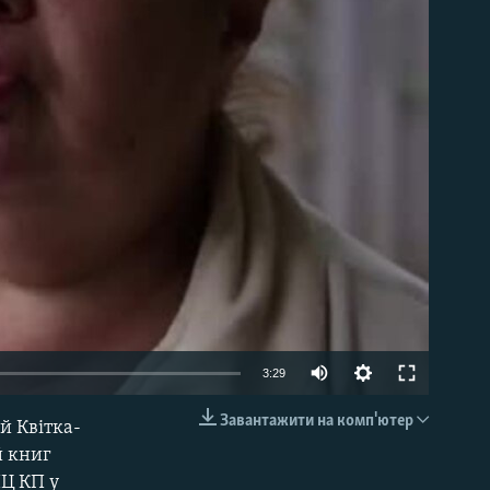
able
3:29
Завантажити на комп'ютер
й Квітка-
EMBED
й книг
ПЦ КП у