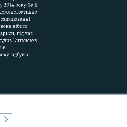
2014 року. За її
и демонстративно
 розпалюванні
і вона нібито
ариси, під час
асудив Китайську
ів.
року відбуває