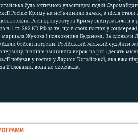
итайська була активною учасницею подій Євромайдану 
ексії Росією Криму на неї вчинили замах, а після стал
дконтрольна Росії прокуратура Криму звинуватила її в
за ч.1 ст. 282 КК РФ за те, що в своїх постах у соцмереж
, маршала Жукова і полковника Буданова. За словами Л
айшли бойові патрони. Російський міський суд Ялти з
 терміну, пізніше змінивши вирок на рік і десять місяц
лії побував у гостях у Лариси Китайської, яка вже пів
 за її словами, вона не скоювала.
ПРОГРАМИ