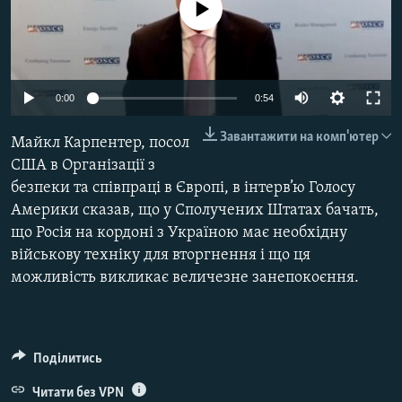
No media source currently available
ВІДЕОУРОКИ «ELIFBE»
Русский
СВІДЧЕННЯ ОКУПАЦІЇ
Qırımtatar
УКРАЇНСЬКА ПРОБЛЕМА КРИМУ
Auto
0:00
0:54
ДОЛУЧАЙСЯ!
ІНФОГРАФІКА
240p
Завантажити на комп'ютер
Майкл Карпентер, посол
360p
США в Організації з
безпеки та співпраці в Європі, в інтерв’ю Голосу
480p
Усі сайти RFE/RL
Auto
240p
360p
480p
Америки сказав, що у Сполучених Штатах бачать,
720p
що Росія на кордоні з Україною має необхідну
720p
1080p
1080p
військову техніку для вторгнення і що ця
можливість викликає величезне занепокоєння.
Поділитись
Читати без VPN