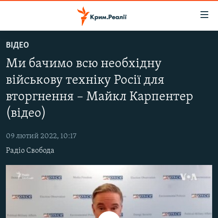
Доступність
посилання
Перейти
ВІДЕО
до
НОВИНИ
Ми бачимо всю необхідну
основного
ВОДА.КРИМ
матеріалу
військову техніку Росії для
ВІДЕО ТА ФОТО
Перейти
вторгнення – Майкл Карпентер
до
ПОЛІТИКА
основної
(відео)
БЛОГИ
навігації
Перейти
09 лютий 2022, 10:17
ПОГЛЯД
до
Радіо Свобода
ІНТЕРВ'Ю
пошуку
ВСЕ ЗА ДЕНЬ
СПЕЦПРОЕКТИ
ЯК ОБІЙТИ БЛОКУВАННЯ
ДЕПОРТАЦІЯ