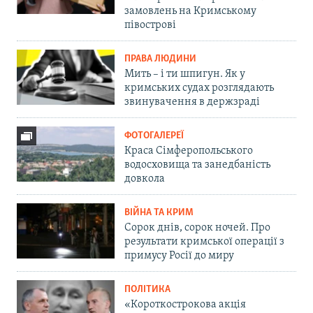
замовлень на Кримському
півострові
ПРАВА ЛЮДИНИ
Мить – і ти шпигун. Як у
кримських судах розглядають
звинувачення в держзраді
ФОТОГАЛЕРЕЇ
Краса Сімферопольського
водосховища та занедбаність
довкола
ВІЙНА ТА КРИМ
Сорок днів, сорок ночей. Про
результати кримської операції з
примусу Росії до миру
ПОЛІТИКА
«Короткострокова акція