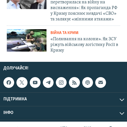
перетворилася на війну на
виснаження»: Як пропаганда РФ
у Криму пояснює невдачі «СВО»
та залякує «мінними атаками»
ВІЙНА ТА КРИМ
«Полювання на колони». Як ЗСУ
ріжуть військову логістику Росії в
Криму
ДОЛУЧАЙСЯ!
ПІДТРИМКА
ІНФО