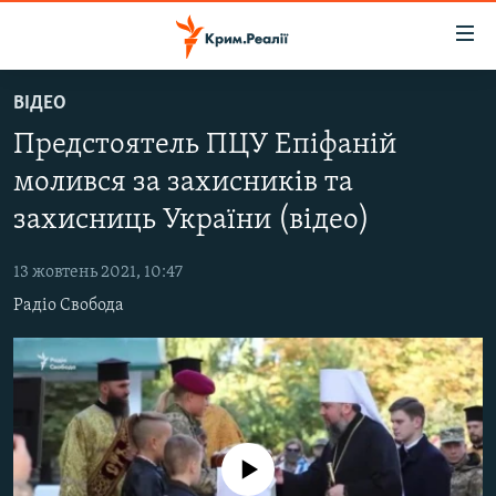
Доступність
посилання
Перейти
ВІДЕО
до
НОВИНИ
Предстоятель ПЦУ Епіфаній
основного
ВОДА.КРИМ
матеріалу
молився за захисників та
ВІДЕО ТА ФОТО
Перейти
захисниць України (відео)
до
ПОЛІТИКА
основної
13 жовтень 2021, 10:47
БЛОГИ
навігації
Радіо Свобода
Перейти
ПОГЛЯД
до
ІНТЕРВ'Ю
пошуку
ВСЕ ЗА ДЕНЬ
СПЕЦПРОЕКТИ
No media source currently available
ЯК ОБІЙТИ БЛОКУВАННЯ
ДЕПОРТАЦІЯ