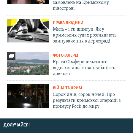
замовлень на Кримському
півострові
ПРАВА ЛЮДИНИ
Мить – і ти шпигун. Як у
кримських судах розглядають
звинувачення в держзраді
ФОТОГАЛЕРЕЇ
Краса Сімферопольського
водосховища та занедбаність
довкола
ВІЙНА ТА КРИМ
Сорок днів, сорок ночей. Про
результати кримської операції з
примусу Росії до миру
ДОЛУЧАЙСЯ!