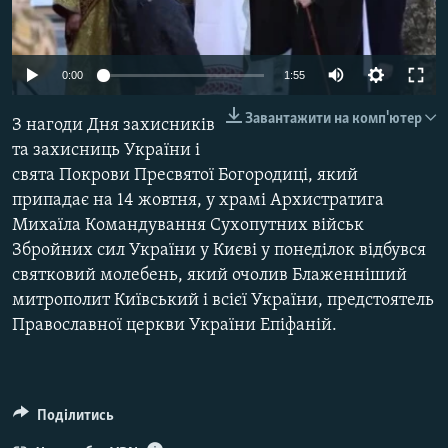
ВІДЕОУРОКИ «ELIFBE»
Русский
СВІДЧЕННЯ ОКУПАЦІЇ
Qırımtatar
0:00
1:55
УКРАЇНСЬКА ПРОБЛЕМА КРИМУ
Завантажити на комп'ютер
З нагоди Дня захисників
ДОЛУЧАЙСЯ!
ІНФОГРАФІКА
та захисниць України і
свята Покрови Пресвятої Богородиці, який
припадає на 14 жовтня, у храмі Архистратига
Усі сайти RFE/RL
Михаїла Командування Сухопутних військ
Збройних сил України у Києві у понеділок відбувся
святковий молебень, який очолив Блаженніший
митрополит Київський і всієї України, предстоятель
Православної церкви України Епіфаній.
Поділитись