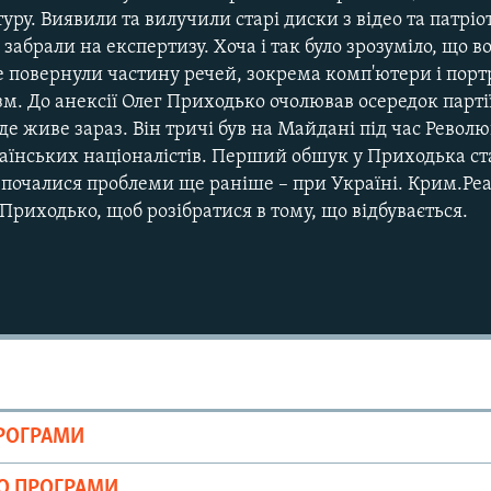
туру. Виявили та вилучили старі диски з відео та патрі
забрали на експертизу. Хоча і так було зрозуміло, що в
е повернули частину речей, зокрема комп'ютери і порт
м. До анексії Олег Приходько очолював осередок парті
е живе зараз. Він тричі був на Майдані під час Революц
раїнських націоналістів. Перший обшук у Приходька ста
 А почалися проблеми ще раніше – при Україні. Крим.Ре
 Приходько, щоб розібратися в тому, що відбувається.
ПРОГРАМИ
ІО ПРОГРАМИ