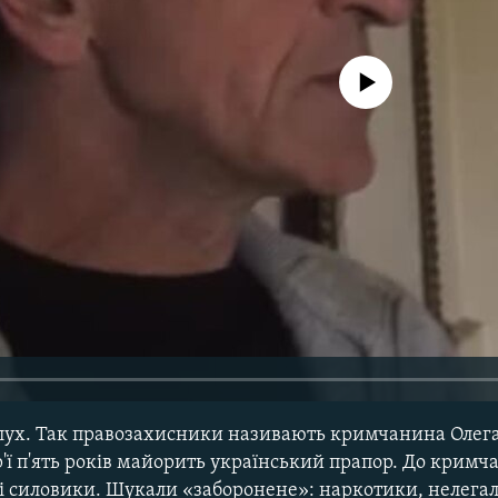
No media source currently avail
лух. Так правозахисники називають кримчанина Олега
р'ї п'ять років майорить український прапор. До крим
кі силовики. Шукали «заборонене»: наркотики, нелегал