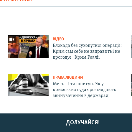
ВІДЕО
Блокада без сухопутної операції:
Крим сам себе не заправить і не
прогодує | Крим.Реалії
ПРАВА ЛЮДИНИ
Мить – і ти шпигун. Як у
кримських судах розглядають
звинувачення в держзраді
ДОЛУЧАЙСЯ!