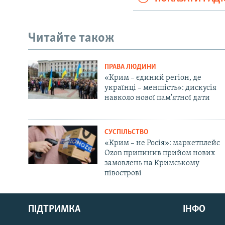
Читайте також
ПРАВА ЛЮДИНИ
«Крим – єдиний регіон, де
українці – меншість»: дискусія
навколо нової пам'ятної дати
СУСПІЛЬСТВО
«Крим – не Росія»: маркетплейс
Ozon припинив прийом нових
замовлень на Кримському
півострові
Русский
ПІДТРИМКА
ІНФО
Qırımtatar