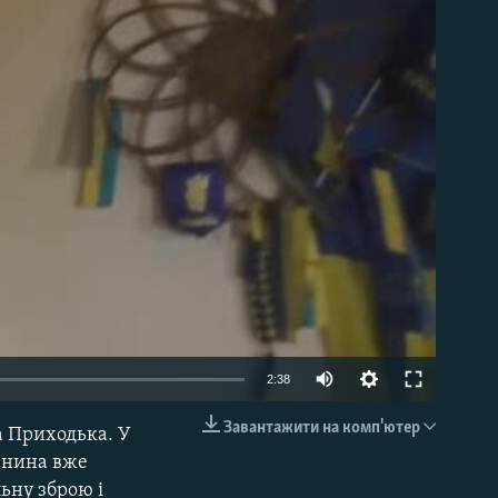
able
2:38
Завантажити на комп'ютер
 Приходька. У
EMBED
чанина вже
ьну зброю і