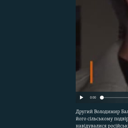
ВІДЕОУРОКИ «ELIFBE»
СВІДЧЕННЯ ОКУПАЦІЇ
УКРАЇНСЬКА ПРОБЛЕМА КРИМУ
ІНФОГРАФІКА
0:00
Другий Володимир Ба
його сільському подві
навідувалися російсь