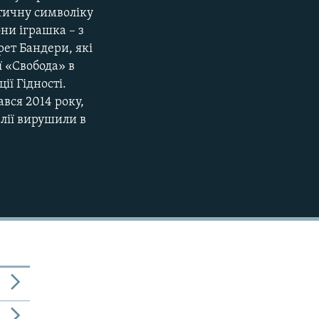
отичну символіку
они іграшка – з
рет Бандери, які
ї «Свобода» в
ії Гідності.
вся 2014 року,
алії вирушили в