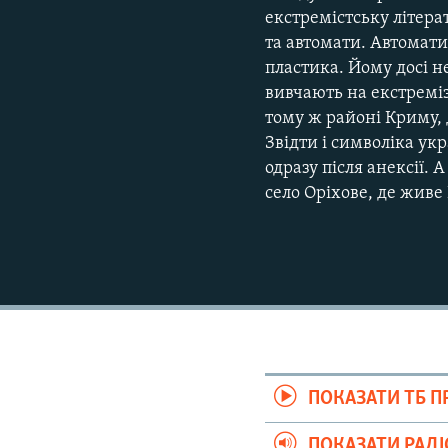
екстремістську літера
та автомати. Автомати 
пластика. Йому досі н
вивчають на екстреміз
тому ж районі Криму, д
Звідти і символіка ук
одразу після анексії.
село Оріхове, де живе
ПОКАЗАТИ ТБ 
ПОКАЗАТИ РАД