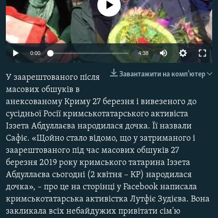
No media source currently available
ВІДЕОУРОКИ «ELIFBE»
Русский
СВІДЧЕННЯ ОКУПАЦІЇ
Qırımtatar
УКРАЇНСЬКА ПРОБЛЕМА КРИМУ
0:00
4:38
ДОЛУЧАЙСЯ!
ІНФОГРАФІКА
Завантажити на комп'ютер
У заарештованого після
масових обшуків в
анексованому Криму 27 березня і вивезеного до
Усі сайти RFE/RL
сусідньої Росії кримськотатарського активіста
Іззета Абдуллаєва народилася дочка. Її назвали
Сафіє. «Щойно стало відомо, що у затриманого і
заарештованого під час масових обшуків 27
березня 2019 року кримського татарина Іззета
Абдуллаєва сьогодні (2 квітня – КР) народилася
дочка», – про це на сторінці у Facebook написала
кримськотатарська активістка Лутфіє Зудієва. Вона
закликала всіх небайдужих привітати сім'ю