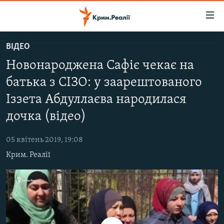
Доступність
посилання
Перейти
ВІДЕО
до
НОВИНИ
Новонароджена Сафіє чекає на
основного
ВОДА.КРИМ
матеріалу
батька з СІЗО: у заарештованого
ВІДЕО ТА ФОТО
Перейти
Іззета Абдуллаєва народилася
до
ПОЛІТИКА
основної
дочка (відео)
БЛОГИ
навігації
Перейти
05 квітень 2019, 19:08
ПОГЛЯД
до
Крим. Реалії
ІНТЕРВ'Ю
пошуку
ВСЕ ЗА ДЕНЬ
СПЕЦПРОЕКТИ
ЯК ОБІЙТИ БЛОКУВАННЯ
ДЕПОРТАЦІЯ