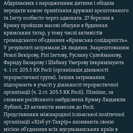
Абдуллаєвих з народженням дитини і обіцяла
передати кожне привітання дружині арештованого
та Ізету особисто через адвоката. 27 березня в
Криму пройшли масові обшуки в будинках
кримських татар, у тому числі активістів
громадського об'єднання «Кримська солідарність».
У результаті затримали 24 людини. Заарештованим
Ремзі Бекірову, Різі Ізетову, Руслану Сулейманову,
Фариду Базарову і Шабану Умерову інкримінують
ч. 1 ст. 205.5 КК Росії (організація діяльності
терористичної групи). Інших затриманих
підозрюють в участі у діяльності терористичної
організації (ч. 2 ст. 205.5 КК Росії). Пізніше, за
словами російського омбудсмена Криму Людмили
Лубіної, 23 активісти вивезли до Росії.
Представники міжнародної ісламської політичної
організації «Хізб ут-Тахрір» називають своєю
місією об'єднання всіх мусульманських країн в