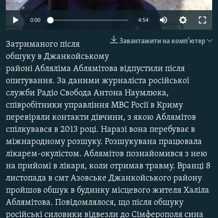
ВІДЕОУРОКИ «ELIFBE»
Русский
0:00
4:54
СВІДЧЕННЯ ОКУПАЦІЇ
Qırımtatar
Завантажити на комп'ютер
Затриманого після
УКРАЇНСЬКА ПРОБЛЕМА КРИМУ
обшуку в Джанкойському
ДОЛУЧАЙСЯ!
ІНФОГРАФІКА
районі Абляліма Аблямітова відпустили після
опитування. За даними журналіста російської
служби Радіо Свобода Антона Наумлюка,
співробітники управління МВС Росії в Криму
Усі сайти RFE/RL
перевіряли контакти дівчини, з якою Аблямітов
спілкувався в 2013 році. Наразі вона перебуває в
міжнародному розшуку. Розшукувана працювала
лікарем-окулістом. Аблямітов познайомився з нею
на прийомі в лікаря, коли отримав травму. Вранці 8
листопада в смт Азовське Джанкойського району
пройшов обшук в будинку місцевого жителя Халіла
Аблямітова. Повідомлялося, що після обшуку
російські силовики відвезли до Сімферополя сина