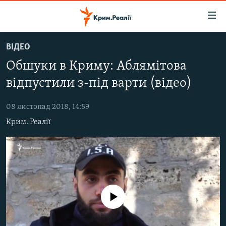
Доступність
посилання
Перейти
ВІДЕО
до
НОВИНИ
Обшуки в Криму: Аблямітова
основного
ВОДА.КРИМ
матеріалу
відпустили з-під варти (відео)
ВІДЕО ТА ФОТО
Перейти
до
08 листопад 2018, 14:59
ПОЛІТИКА
основної
Крим. Реалії
БЛОГИ
навігації
Перейти
ПОГЛЯД
до
ІНТЕРВ'Ю
пошуку
ВСЕ ЗА ДЕНЬ
No media source currently available
СПЕЦПРОЕКТИ
ЯК ОБІЙТИ БЛОКУВАННЯ
ДЕПОРТАЦІЯ