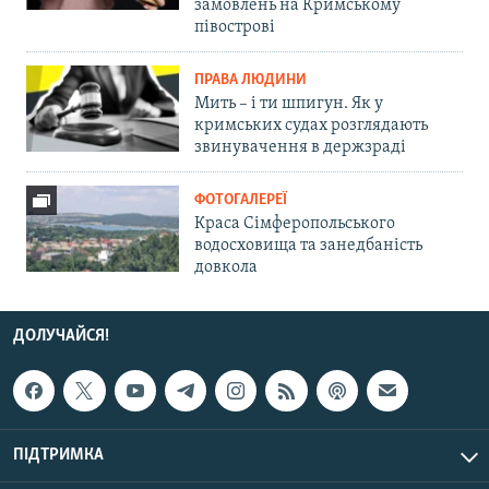
замовлень на Кримському
півострові
ПРАВА ЛЮДИНИ
Мить – і ти шпигун. Як у
кримських судах розглядають
звинувачення в держзраді
ФОТОГАЛЕРЕЇ
Краса Сімферопольського
водосховища та занедбаність
довкола
ДОЛУЧАЙСЯ!
ПІДТРИМКА