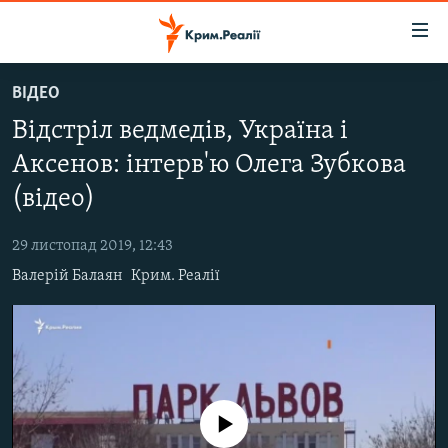
Доступність
посилання
Перейти
ВІДЕО
до
НОВИНИ
Відстріл ведмедів, Україна і
основного
ВОДА.КРИМ
матеріалу
Аксенов: інтерв'ю Олега Зубкова
ВІДЕО ТА ФОТО
Перейти
(відео)
до
ПОЛІТИКА
основної
29 листопад 2019, 12:43
БЛОГИ
навігації
Валерій Балаян
Крим. Реалії
Перейти
ПОГЛЯД
до
ІНТЕРВ'Ю
пошуку
ВСЕ ЗА ДЕНЬ
СПЕЦПРОЕКТИ
No media source currently available
ЯК ОБІЙТИ БЛОКУВАННЯ
ДЕПОРТАЦІЯ