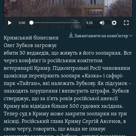
ВІДЕОУРОКИ «ELIFBE»
Русский
СВІДЧЕННЯ ОКУПАЦІЇ
Qırımtatar
0:00
9:26
УКРАЇНСЬКА ПРОБЛЕМА КРИМУ
Завантажити на комп'ютер
Кримський бізнесмен
ДОЛУЧАЙСЯ!
ІНФОГРАФІКА
Олег Зубков загрожує
вбити 30 ведмедів, що живуть в його зоопарках. Все
через конфлікт із російським комітетом
Усі сайти RFE/RL
ветеринарії Криму. Підконтрольні Росії чиновники
щомісяця перевіряють зоопарк «Казка» і сафарі-
парк «Тайган», які належать Зубкову. Як підсумок –
знаходять порушення і виписують штрафи. Зубков
стверджує, що за п'ять років російської анексії
Криму він відвідав більше 500 судових засідань.
Тепер суд в Криму може закрити зоопарки на три
місяці. Російський глава Криму Сергій Аксенов, в
свою чергу, говорить, що влада не планує