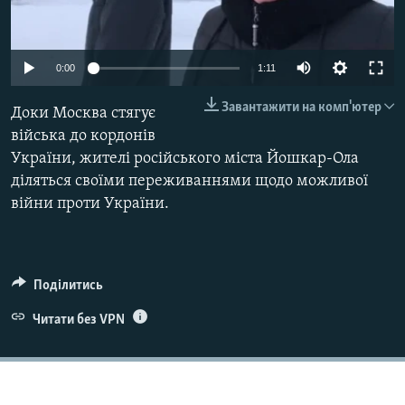
ВІДЕОУРОКИ «ELIFBE»
Русский
СВІДЧЕННЯ ОКУПАЦІЇ
Qırımtatar
Auto
0:00
1:11
УКРАЇНСЬКА ПРОБЛЕМА КРИМУ
240p
Завантажити на комп'ютер
Доки Москва стягує
ДОЛУЧАЙСЯ!
ІНФОГРАФІКА
360p
війська до кордонів
України, жителі російського міста Йошкар-Ола
480p
Auto
240p
360p
480p
діляться своїми переживаннями щодо можливої
720p
Усі сайти RFE/RL
війни проти України.
720p
1080p
1080p
Поділитись
Читати без VPN