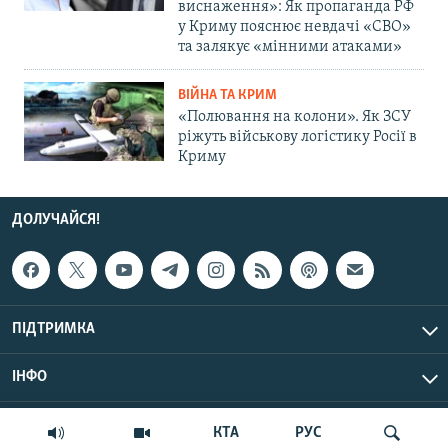
виснаження»: Як пропаганда РФ
у Криму пояснює невдачі «СВО»
та залякує «мінними атаками»
ВІЙНА ТА КРИМ
«Полювання на колони». Як ЗСУ
ріжуть військову логістику Росії в
Криму
ДОЛУЧАЙСЯ!
ПІДТРИМКА
ІНФО
© Крим.Реалії, 2026 | Усі права застережено.
КТА
РУС