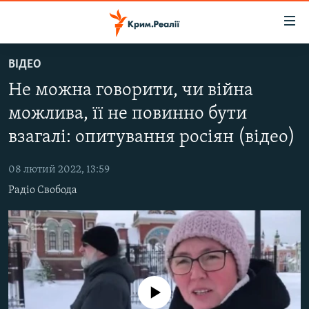
Доступність
посилання
Перейти
ВІДЕО
до
НОВИНИ
Не можна говорити, чи війна
основного
ВОДА.КРИМ
матеріалу
можлива, її не повинно бути
ВІДЕО ТА ФОТО
Перейти
взагалі: опитування росіян (відео)
до
ПОЛІТИКА
основної
08 лютий 2022, 13:59
БЛОГИ
навігації
Радіо Свобода
Перейти
ПОГЛЯД
до
ІНТЕРВ'Ю
пошуку
ВСЕ ЗА ДЕНЬ
СПЕЦПРОЕКТИ
No media source currently available
ЯК ОБІЙТИ БЛОКУВАННЯ
ДЕПОРТАЦІЯ