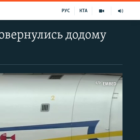
РУС
КТА
повернулись додому
EMBED