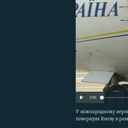
ВІДЕОУРОКИ «ELIFBE»
СВІДЧЕННЯ ОКУПАЦІЇ
УКРАЇНСЬКА ПРОБЛЕМА КРИМУ
ІНФОГРАФІКА
0:00
У міжнародному аероп
повернула Києву в рам