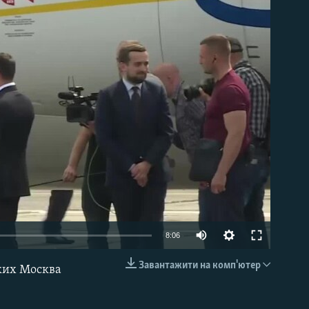
able
8:06
Завантажити на комп'ютер
яких Москва
EMBED