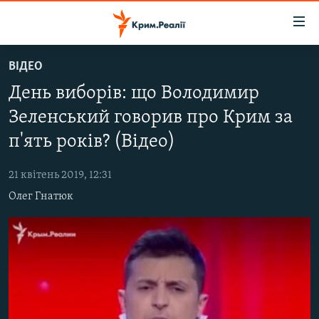
Доступність
посилання
Перейти
ВІДЕО
до
НОВИНИ
День виборів: що Володимир
основного
ВОДА.КРИМ
матеріалу
Зеленський говорив про Крим за
ВІДЕО ТА ФОТО
Перейти
п'ять років? (Відео)
до
ПОЛІТИКА
основної
21 квітень 2019, 12:31
БЛОГИ
навігації
Олег Гнатюк
Перейти
ПОГЛЯД
до
ІНТЕРВ'Ю
пошуку
ВСЕ ЗА ДЕНЬ
СПЕЦПРОЕКТИ
ЯК ОБІЙТИ БЛОКУВАННЯ
ДЕПОРТАЦІЯ