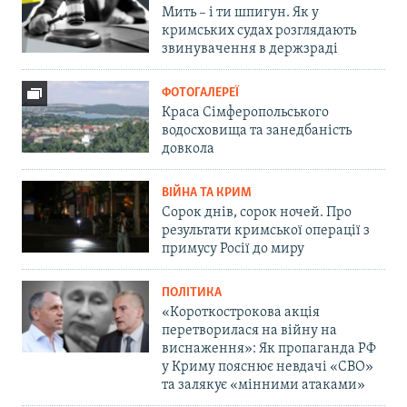
Мить – і ти шпигун. Як у
кримських судах розглядають
звинувачення в держзраді
ФОТОГАЛЕРЕЇ
Краса Сімферопольського
водосховища та занедбаність
довкола
ВІЙНА ТА КРИМ
Сорок днів, сорок ночей. Про
результати кримської операції з
примусу Росії до миру
ПОЛІТИКА
«Короткострокова акція
перетворилася на війну на
виснаження»: Як пропаганда РФ
у Криму пояснює невдачі «СВО»
та залякує «мінними атаками»