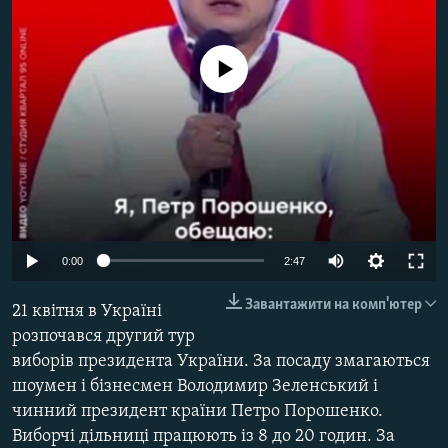
ВІДЕОУРОКИ «ELIFBE»
Русский
СВІДЧЕННЯ ОКУПАЦІЇ
No media source currently available
Qırımtatar
УКРАЇНСЬКА ПРОБЛЕМА КРИМУ
ДОЛУЧАЙСЯ!
ІНФОГРАФІКА
Усі сайти RFE/RL
0:00
2:47
Завантажити на комп'ютер
21 квітня в Україні
розпочався другий тур
виборів президента України. За посаду змагаються
шоумен і бізнесмен Володимир Зеленський і
чинний президент країни Петро Порошенко.
Виборчі дільниці працюють із 8 до 20 годин. За