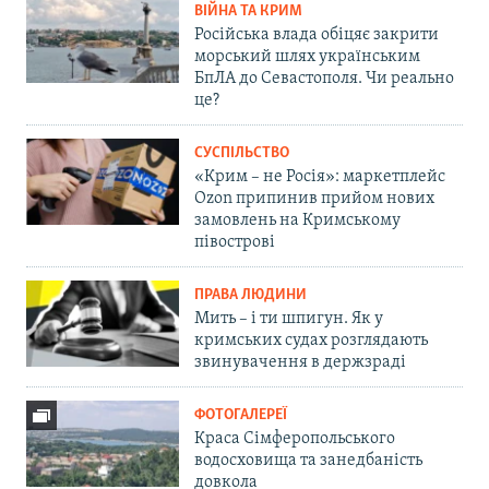
ВІЙНА ТА КРИМ
Російська влада обіцяє закрити
морський шлях українським
БпЛА до Севастополя. Чи реально
це?
СУСПІЛЬСТВО
«Крим – не Росія»: маркетплейс
Ozon припинив прийом нових
замовлень на Кримському
півострові
ПРАВА ЛЮДИНИ
Мить – і ти шпигун. Як у
кримських судах розглядають
звинувачення в держзраді
ФОТОГАЛЕРЕЇ
Краса Сімферопольського
водосховища та занедбаність
довкола