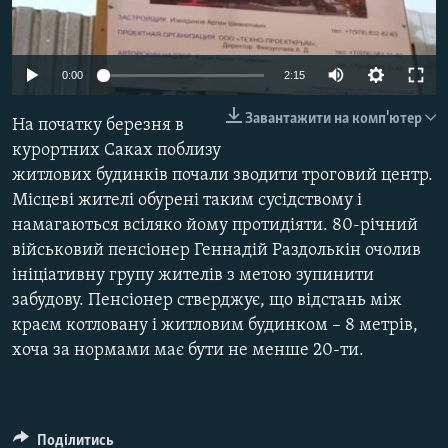
ВІДЕОУРОКИ «ELIFBE»
Русский
СВІДЧЕННЯ ОКУПАЦІЇ
Qırımtatar
0:00
2:15
УКРАЇНСЬКА ПРОБЛЕМА КРИМУ
Завантажити на комп'ютер
На початку березня в
ДОЛУЧАЙСЯ!
ІНФОГРАФІКА
курортних Саках поблизу
житлових будинків почали зводити троговий центр.
Місцеві жителі обурені таким сусідствому і
Усі сайти RFE/RL
намагаються всіляко йому протидіяти. 80-річний
військовий пенсіонер Геннадій Раздолькін очолив
ініціативну групу жителів з метою зупинити
забудову. Пенсіонер стверджує, що відстань між
краєм котловану і житловим будинком – 8 метрів,
хоча за нормами має бути не менше 20-ти.
Поділитись