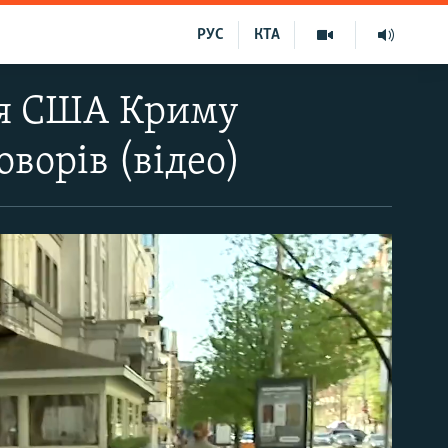
РУС
КТА
ня США Криму
ворів (відео)