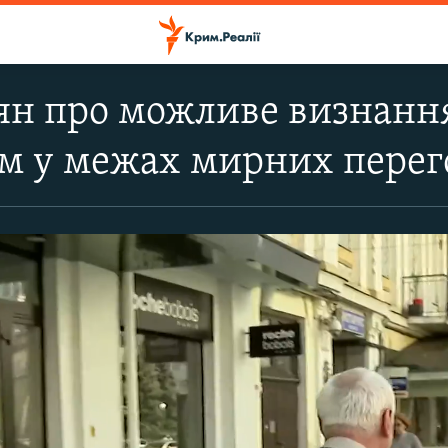
ян про можливе визнан
м у межах мирних перего