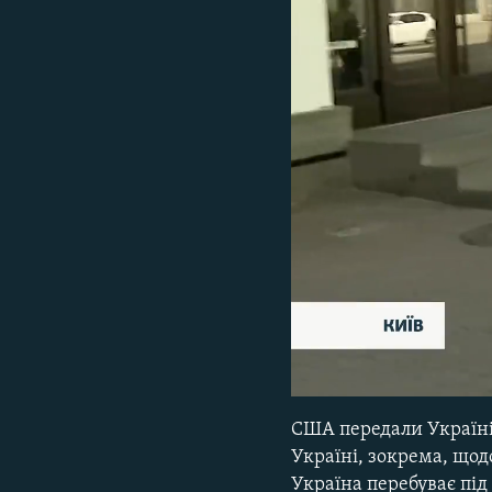
ВІДЕОУРОКИ «ELIFBE»
СВІДЧЕННЯ ОКУПАЦІЇ
УКРАЇНСЬКА ПРОБЛЕМА КРИМУ
ІНФОГРАФІКА
0:08
США передали Україні
Україні, зокрема, щод
Україна перебуває під