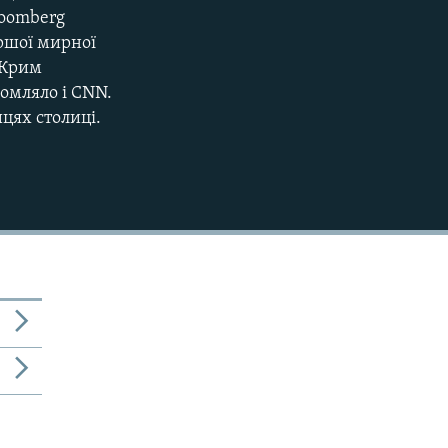
loomberg
480p
ршої мирної
 Крим
720p
омляло і CNN.
1080p
ицях столиці.
480p