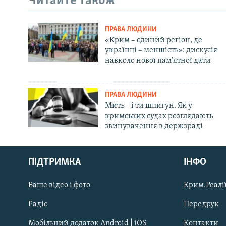
Читайте також
ПРАВА ЛЮДИНИ
«Крим – єдиний регіон, де
українці – меншість»: дискусія
навколо нової пам'ятної дати
ПРАВА ЛЮДИНИ
Мить – і ти шпигун. Як у
кримських судах розглядають
звинувачення в держзраді
Русский
ПІДТРИМКА
ІНФО
Qırımtatar
Ваше відео і фото
Крим.Реалії
ДОЛУЧАЙСЯ!
Радіо
Передрук
Мобільний додаток Android | iOS
Контакти