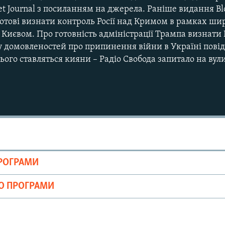
et Journal з посиланням на джерела. Раніше видання B
отові визнати контроль Росії над Кримом в рамках ши
 Києвом. Про готовність адміністрації Трампа визнати
у домовленостей про припинення війни в Україні повід
ього ставляться кияни – Радіо Свобода запитало на вул
Auto
240p
360p
720p
1080p
ПРОГРАМИ
ІО ПРОГРАМИ