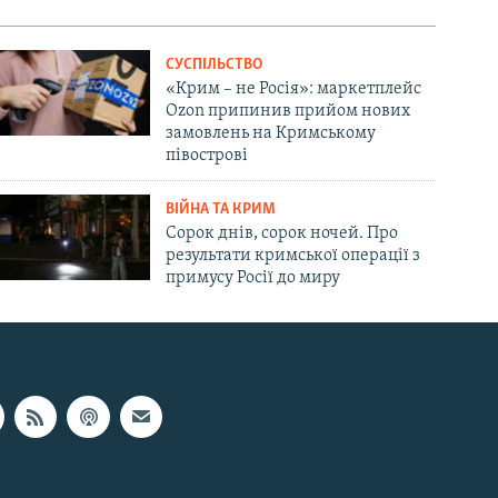
СУСПІЛЬСТВО
«Крим – не Росія»: маркетплейс
Ozon припинив прийом нових
замовлень на Кримському
півострові
ВІЙНА ТА КРИМ
Сорок днів, сорок ночей. Про
результати кримської операції з
примусу Росії до миру