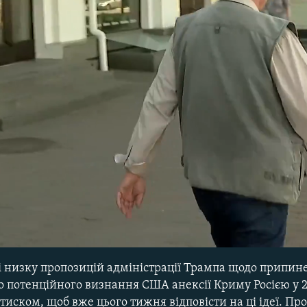
No media source currently avail
 низку пропозицій адміністрації Трампа щодо припин
о потенційного визнання США анексії Криму Росією у 20
 тиском, щоб вже цього тижня відповісти на ці ідеї. Пр