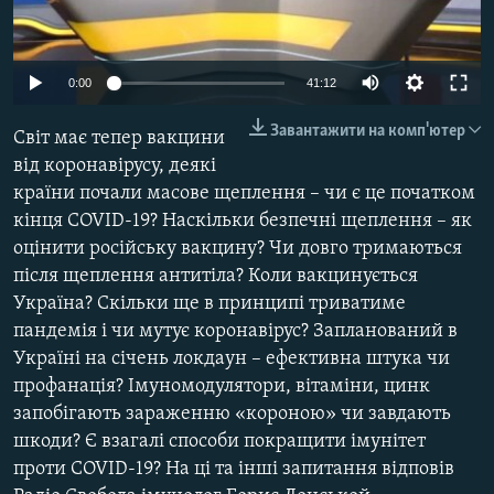
ВІДЕОУРОКИ «ELIFBE»
Русский
СВІДЧЕННЯ ОКУПАЦІЇ
Qırımtatar
Auto
0:00
41:12
УКРАЇНСЬКА ПРОБЛЕМА КРИМУ
240p
Завантажити на комп'ютер
Світ має тепер вакцини
ДОЛУЧАЙСЯ!
ІНФОГРАФІКА
360p
від коронавірусу, деякі
країни почали масове щеплення – чи є це початком
480p
Auto
240p
360p
480p
кінця COVID-19? Наскільки безпечні щеплення – як
720p
Усі сайти RFE/RL
оцінити російську вакцину? Чи довго тримаються
720p
1080p
1080p
після щеплення антитіла? Коли вакцинується
Україна? Скільки ще в принципі триватиме
пандемія і чи мутує коронавірус? Запланований в
Україні на січень локдаун – ефективна штука чи
профанація? Імуномодулятори, вітаміни, цинк
запобігають зараженню «короною» чи завдають
шкоди? Є взагалі способи покращити імунітет
проти COVID-19? На ці та інші запитання відповів