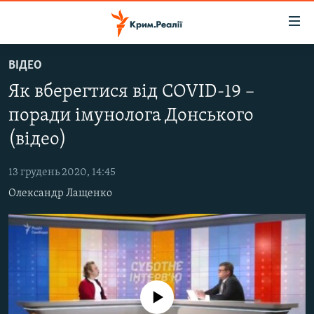
Доступність
посилання
Перейти
ВІДЕО
до
НОВИНИ
Як вберегтися від COVID-19 –
основного
ВОДА.КРИМ
матеріалу
поради імунолога Донського
ВІДЕО ТА ФОТО
Перейти
(відео)
до
ПОЛІТИКА
основної
13 грудень 2020, 14:45
БЛОГИ
навігації
Олександр Лащенко
Перейти
ПОГЛЯД
до
ІНТЕРВ'Ю
пошуку
ВСЕ ЗА ДЕНЬ
СПЕЦПРОЕКТИ
No media source currently available
ЯК ОБІЙТИ БЛОКУВАННЯ
ДЕПОРТАЦІЯ