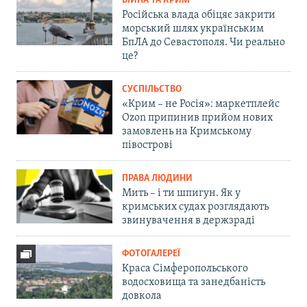
ВІЙНА ТА КРИМ
Російська влада обіцяє закрити
морський шлях українським
БпЛА до Севастополя. Чи реально
це?
СУСПІЛЬСТВО
«Крим – не Росія»: маркетплейс
Ozon припинив прийом нових
замовлень на Кримському
півострові
ПРАВА ЛЮДИНИ
Мить – і ти шпигун. Як у
кримських судах розглядають
звинувачення в держзраді
ФОТОГАЛЕРЕЇ
Краса Сімферопольського
водосховища та занедбаність
довкола