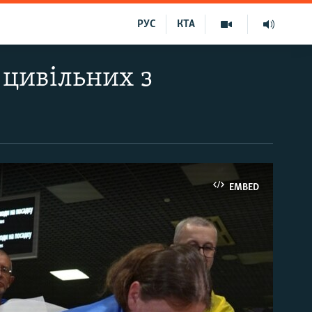
РУС
КТА
 цивільних з
EMBED