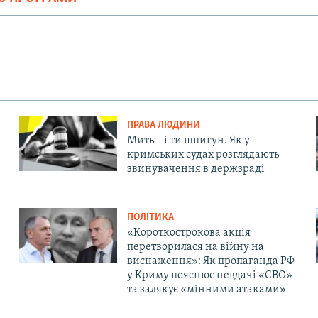
ПРАВА ЛЮДИНИ
Мить – і ти шпигун. Як у
кримських судах розглядають
звинувачення в держзраді
ПОЛІТИКА
«Короткострокова акція
перетворилася на війну на
виснаження»: Як пропаганда РФ
у Криму пояснює невдачі «СВО»
та залякує «мінними атаками»