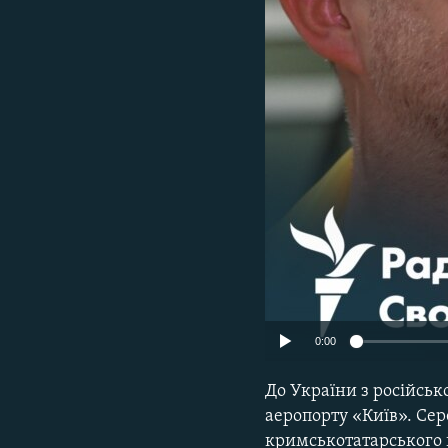
ВІДЕОУРОКИ «ELIFBE»
СВІДЧЕННЯ ОКУПАЦІЇ
УКРАЇНСЬКА ПРОБЛЕМА КРИМУ
ІНФОГРАФІКА
0:00
До України з російсько
аеропорту «Київ». Се
кримськотатарського н