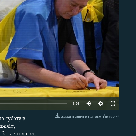
able
Auto
6:26
240p
Завантажити на комп'ютер
на суботу в
EMBED
360p
джлісу
збавлення волі.
480p