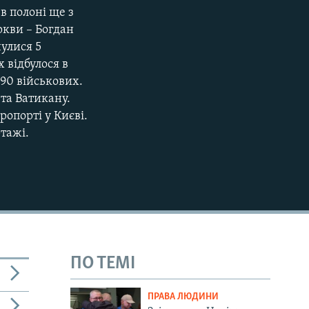
в полоні ще з
720p
ркви – Богдан
1080p
улися 5
 відбулося в
90 військових.
та Ватикану.
ропорті у Києві.
480p
ртажі.
ПО ТЕМІ
ПРАВА ЛЮДИНИ