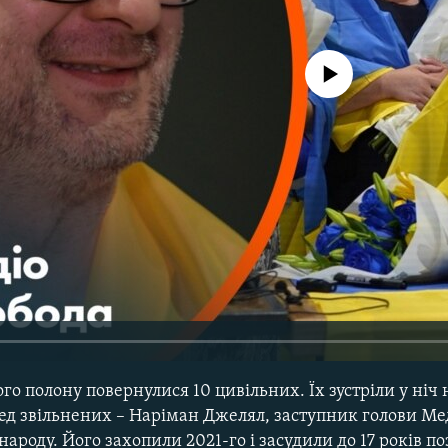
No media source currently avail
го полону повернулися 10 цивільних. Їх зустріли у ніч 
ред звільнених – Наріман Джелял, заступник голови Ме
ароду. Його захопили 2021-го і засудили до 17 років по