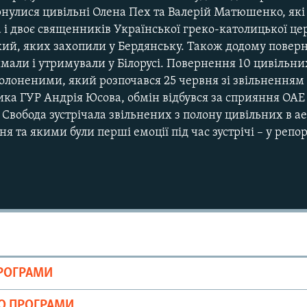
нулися цивільні Олена Пех та Валерій Матюшенко, які 
а і двоє священників Української греко-католицької це
кий, яких захопили у Бердянську. Також додому поверн
мали і утримували у Білорусі. Повернення 10 цивільних
олоненими, який розпочався 25 червня зі звільненням 
ка ГУР Андрія Юсова, обмін відбувся за сприяння ОАЕ 
 Свобода зустрічала звільнених з полону цивільних в ае
Auto
240p
360p
я та якими були перші емоції під час зустрічі – у репо
720p
1080p
ПРОГРАМИ
ІО ПРОГРАМИ