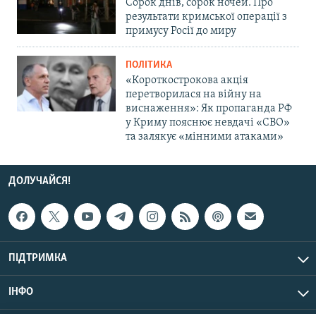
Сорок днів, сорок ночей. Про
результати кримської операції з
примусу Росії до миру
ПОЛІТИКА
«Короткострокова акція
перетворилася на війну на
виснаження»: Як пропаганда РФ
у Криму пояснює невдачі «СВО»
та залякує «мінними атаками»
ДОЛУЧАЙСЯ!
ПІДТРИМКА
ІНФО