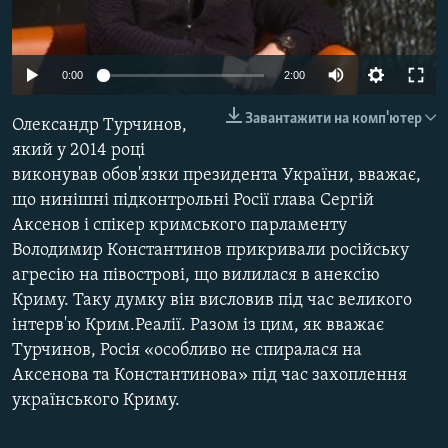
ВІДЕОУРОКИ «ELIFBE»
Русский
СВІДЧЕННЯ ОКУПАЦІЇ
Qırımtatar
Auto
0:00
2:00
УКРАЇНСЬКА ПРОБЛЕМА КРИМУ
270p
Завантажити на комп'ютер
Олександр Турчинов,
ДОЛУЧАЙСЯ!
ІНФОГРАФІКА
360p
який у 2014 році
виконував обов'язки президента України, вважає,
404p
Auto
270p
360p
404p
що нинішні підконтрольні Росії глава Сергій
1080p
Усі сайти RFE/RL
Аксенов і спікер кримського парламенту
1080p
Володимир Константинов прикривали російську
агресію на півострові, що вилилася в анексію
Криму. Таку думку він висловив під час великого
інтерв'ю Крим.Реалії. Разом із цим, як вважає
Турчинов, Росія «особливо не спиралася на
Аксенова та Константинова» під час захоплення
українського Криму.