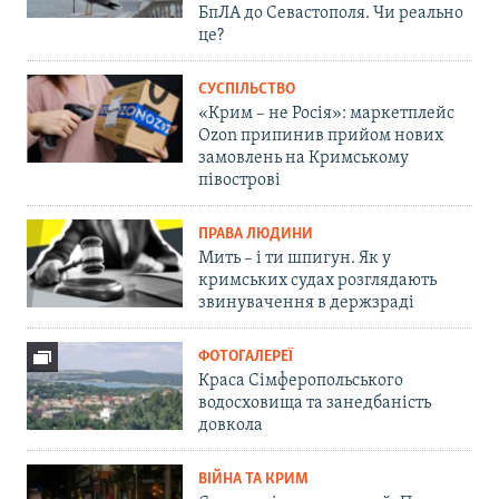
БпЛА до Севастополя. Чи реально
це?
СУСПІЛЬСТВО
«Крим – не Росія»: маркетплейс
Ozon припинив прийом нових
замовлень на Кримському
півострові
ПРАВА ЛЮДИНИ
Мить – і ти шпигун. Як у
кримських судах розглядають
звинувачення в держзраді
ФОТОГАЛЕРЕЇ
Краса Сімферопольського
водосховища та занедбаність
довкола
ВІЙНА ТА КРИМ