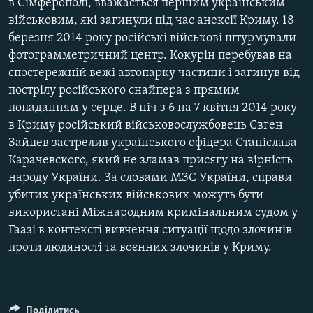
в Сімферополі, вважається першим українським
військовим, які загинули під час анексії Криму. 18
березня 2014 року російські військові штурмували
фотограмметричний центр. Кокурін перебував на
спостережній вежі автопарку частини і загинув від
пострілу російського снайпера з прямим
попаданням у серце. В ніч з 6 на 7 квітня 2014 року
в Криму російський військовослужбовець Євген
Зайцев застрелив українського офіцера Станіслава
Карачевского, який не зламав присягу на вірність
народу України. За словами МЗС України, справи
убитих українських військових можуть бути
використані Міжнародним кримінальним судом у
Гаазі в контексті вивчення ситуації щодо злочинів
проти людяності та воєнних злочинів у Криму.
Поділитись