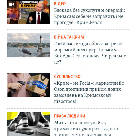
ВІДЕО
Блокада без сухопутної операції:
Крим сам себе не заправить і не
прогодує | Крим.Реалії
ВІЙНА ТА КРИМ
Російська влада обіцяє закрити
морський шлях українським
БпЛА до Севастополя. Чи реально
це?
СУСПІЛЬСТВО
«Крим – не Росія»: маркетплейс
Ozon припинив прийом нових
замовлень на Кримському
півострові
ПРАВА ЛЮДИНИ
Мить – і ти шпигун. Як у
кримських судах розглядають
звинувачення в держзраді