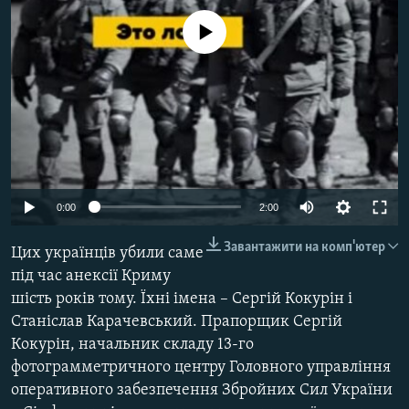
ВІДЕОУРОКИ «ELIFBE»
Русский
No media source currently available
СВІДЧЕННЯ ОКУПАЦІЇ
Qırımtatar
УКРАЇНСЬКА ПРОБЛЕМА КРИМУ
ДОЛУЧАЙСЯ!
ІНФОГРАФІКА
Усі сайти RFE/RL
0:00
2:00
Завантажити на комп'ютер
Цих українців убили саме
під час анексії Криму
шість років тому. Їхні імена – Сергій Кокурін і
Станіслав Карачевський. Прапорщик Сергій
Кокурін, начальник складу 13-го
фотограмметричного центру Головного управління
оперативного забезпечення Збройних Сил України