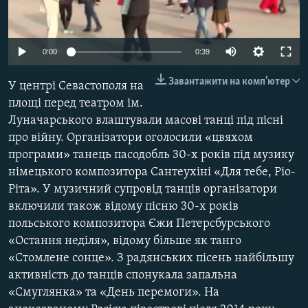
ВІДЕОУРОКИ «ELIFBE»
Русский
СВІДЧЕННЯ ОКУПАЦІЇ
Qırımtatar
0:00
0:39
УКРАЇНСЬКА ПРОБЛЕМА КРИМУ
Завантажити на комп'ютер
У центрі Севастополя на
ДОЛУЧАЙСЯ!
ІНФОГРАФІКА
площі перед театром ім.
Луначарського влаштували масові танці під пісні
про війну. Організатори оголосили «цвяхом
Усі сайти RFE/RL
програми» танець пасодобль 30-х років під музику
німецького композитора Сантеухіні «Для тебе, Ріо-
Ріта». У музичний супровід танців організатори
включили також відому пісню 30-х років
польського композитора Єжи Петерсбурського
«Остання неділя», відому більше як танго
«Стомлене сонце». З радянських пісень найбільшу
активність до танців спонукала запальна
«Смуглянка» та «День перемоги». На