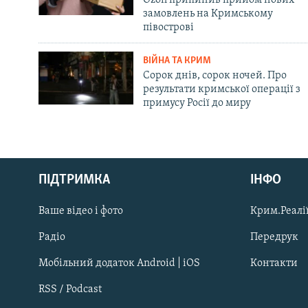
замовлень на Кримському
півострові
ВІЙНА ТА КРИМ
Сорок днів, сорок ночей. Про
результати кримської операції з
примусу Росії до миру
Русский
ПІДТРИМКА
ІНФО
Qırımtatar
Ваше відео і фото
Крим.Реалії
ДОЛУЧАЙСЯ!
Радіо
Передрук
Мобільний додаток Android | iOS
Контакти
RSS / Podcast