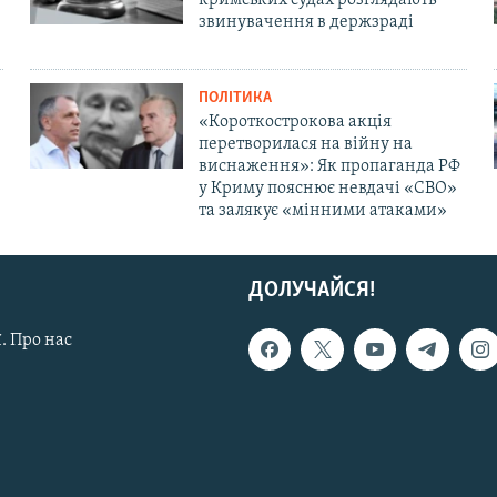
звинувачення в держзраді
ПОЛІТИКА
«Короткострокова акція
перетворилася на війну на
виснаження»: Як пропаганда РФ
у Криму пояснює невдачі «СВО»
та залякує «мінними атаками»
ДОЛУЧАЙСЯ!
. Про нас