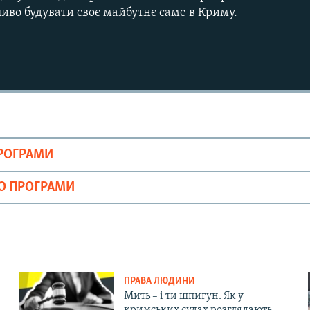
иво будувати своє майбутнє саме в Криму.
ПРОГРАМИ
ІО ПРОГРАМИ
ПРАВА ЛЮДИНИ
Мить – і ти шпигун. Як у
кримських судах розглядають