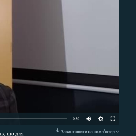
able
0:39
Завантажити на комп'ютер
в, що для
EMBED