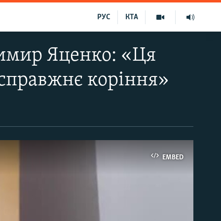
РУС
КТА
имир Яценко: «Ця
 справжнє коріння»
EMBED