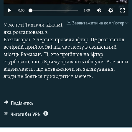
ВІДЕОУРОКИ «ELIFBE»
Русский
0:00
1:09
СВІДЧЕННЯ ОКУПАЦІЇ
Qırımtatar
Завантажити на комп'ютер
У мечеті Тахтали-Джамі,
УКРАЇНСЬКА ПРОБЛЕМА КРИМУ
яка розташована в
ДОЛУЧАЙСЯ!
ІНФОГРАФІКА
Бахчисараї, 7 червня провели іфтар. Це розговіння,
вечірній прийом їжі під час посту в священний
місяць Рамазан. Ті, хто прийшов на іфтар
стурбовані, що в Криму тривають обшуки. Але вони
Усі сайти RFE/RL
відзначають, що незважаючи на залякування,
люди не бояться приходити в мечеть.
Поділитись
Читати без VPN