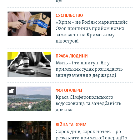
це?
СУСПІЛЬСТВО
«Крим – не Росія»: маркетплейс
Ozon припинив прийом нових
замовлень на Кримському
півострові
ПРАВА ЛЮДИНИ
Мить – і ти шпигун. Як у
кримських судах розглядають
звинувачення в держзраді
ФОТОГАЛЕРЕЇ
Краса Сімферопольського
водосховища та занедбаність
довкола
ВІЙНА ТА КРИМ
Сорок днів, сорок ночей. Про
результати кримської операції з