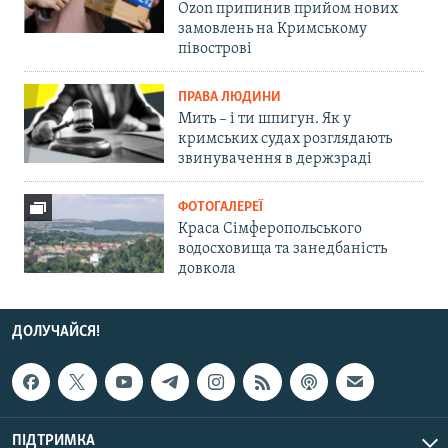
Ozon припинив прийом нових
замовлень на Кримському
півострові
ПРАВА ЛЮДИНИ
Мить – і ти шпигун. Як у
кримських судах розглядають
звинувачення в держзраді
ФОТОГАЛЕРЕЇ
Краса Сімферопольського
водосховища та занедбаність
довкола
ДОЛУЧАЙСЯ!
ПІДТРИМКА