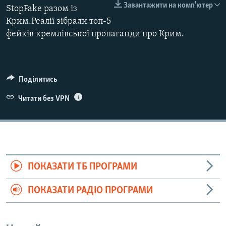
Завантажити на комп'ютер
StopFake разом із
ВІДЕОУРОКИ «ELIFBE»
Русский
Крим.Реалії зібрали топ-5
СВІДЧЕННЯ ОКУПАЦІЇ
фейків кремлівської пропаганди про Крим.
Qırımtatar
УКРАЇНСЬКА ПРОБЛЕМА КРИМУ
ДОЛУЧАЙСЯ!
ІНФОГРАФІКА
Поділитись
Читати без VPN
Усі сайти RFE/RL
ПОКАЗАТИ ТБ ПРОГРАМИ
ПОКАЗАТИ РАДІО ПРОГРАМИ