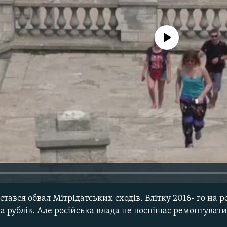
No media source currently avail
стався обвал Мітрідатських сходів. Влітку 2016- го на р
на рублів. Але російська влада не поспішає ремонтува