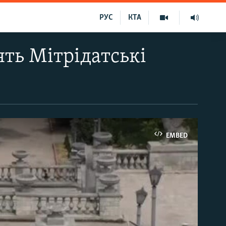
РУС
КТА
ять Мітрідатські
EMBED