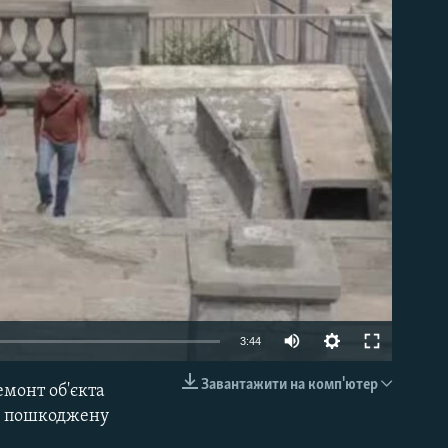
able
3:44
Завантажити на комп'ютер
емонт об'єкта
EMBED
ти пошкоджену