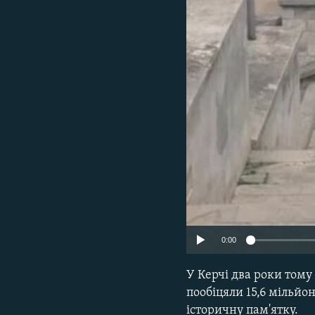
ВІДЕОУРОКИ «ELIFBE»
СВІДЧЕННЯ ОКУПАЦІЇ
УКРАЇНСЬКА ПРОБЛЕМА КРИМУ
ІНФОГРАФІКА
0:00
У Керчі два роки тому 
пообіцяли 15,6 мільйо
історичну пам'ятку.