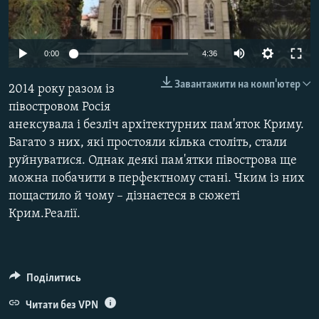
ВІДЕОУРОКИ «ELIFBE»
Русский
СВІДЧЕННЯ ОКУПАЦІЇ
Qırımtatar
0:00
4:36
УКРАЇНСЬКА ПРОБЛЕМА КРИМУ
Завантажити на комп'ютер
2014 року разом із
ДОЛУЧАЙСЯ!
ІНФОГРАФІКА
півостровом Росія
анексувала і безліч архітектурних пам'яток Криму.
Багато з них, які простояли кілька століть, стали
Усі сайти RFE/RL
руйнуватися. Однак деякі пам'ятки півострова ще
можна побачити в перфектному стані. Чким із них
пощастило й чому – дізнаєтеся в сюжеті
Крим.Реалії.
Поділитись
Читати без VPN