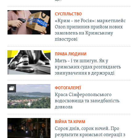
СУСПІЛЬСТВО
«Крим – не Росія»: маркетплейс
Ozon припинив прийом нових
замовлень на Кримському
півострові
ПРАВА ЛЮДИНИ
Мить – і ти шпигун. Як у
кримських судах розглядають
звинувачення в держзраді
ФОТОГАЛЕРЕЇ
Краса Сімферопольського
водосховища та занедбаність
довкола
ВІЙНА ТА КРИМ
Сорок днів, сорок ночей. Про
результати кримської операції з