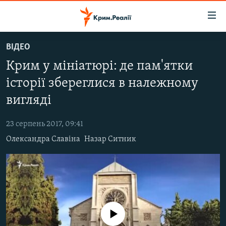
Доступність
посилання
Перейти
ВІДЕО
до
НОВИНИ
Крим у мініатюрі: де пам'ятки
основного
ВОДА.КРИМ
матеріалу
історії збереглися в належному
ВІДЕО ТА ФОТО
Перейти
вигляді
до
ПОЛІТИКА
основної
23 серпень 2017, 09:41
БЛОГИ
навігації
Олександра Славіна
Назар Ситник
Перейти
ПОГЛЯД
до
ІНТЕРВ'Ю
пошуку
ВСЕ ЗА ДЕНЬ
СПЕЦПРОЕКТИ
No media source currently available
ЯК ОБІЙТИ БЛОКУВАННЯ
ДЕПОРТАЦІЯ