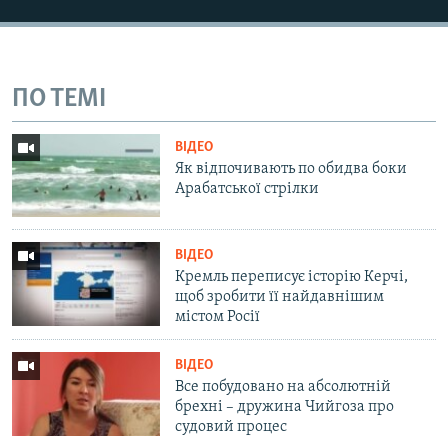
ПО ТЕМІ
ВІДЕО
Як відпочивають по обидва боки
Арабатської стрілки
ВІДЕО
Кремль переписує історію Керчі,
щоб зробити її найдавнішим
містом Росії
ВІДЕО
Все побудовано на абсолютній
брехні – дружина Чийгоза про
судовий процес