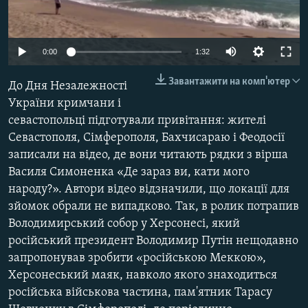
ВІДЕОУРОКИ «ELIFBE»
Русский
СВІДЧЕННЯ ОКУПАЦІЇ
Qırımtatar
0:00
1:32
УКРАЇНСЬКА ПРОБЛЕМА КРИМУ
Завантажити на комп'ютер
До Дня Незалежності
ДОЛУЧАЙСЯ!
ІНФОГРАФІКА
України кримчани і
севастопольці підготували привітання: жителі
Севастополя, Сімферополя, Бахчисараю і Феодосії
Усі сайти RFE/RL
записали на відео, де вони читають рядки з вірша
Василя Симоненка «Де зараз ви, кати мого
народу?». Автори відео відзначили, що локації для
зйомок обрали не випадково. Так, в ролик потрапив
Володимирський собор у Херсонесі, який
російський президент Володимир Путін нещодавно
запропонував зробити «російською Меккою»,
Херсонеський маяк, навколо якого знаходиться
російська військова частина, пам'ятник Тарасу