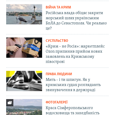
ВІЙНА ТА КРИМ
Російська влада обіцяє закрити
морський шлях українським
БпЛА до Севастополя. Чи реально
це?
СУСПІЛЬСТВО
«Крим – не Росія»: маркетплейс
Ozon припинив прийом нових
замовлень на Кримському
півострові
ПРАВА ЛЮДИНИ
Мить – і ти шпигун. Як у
кримських судах розглядають
звинувачення в держзраді
ФОТОГАЛЕРЕЇ
Краса Сімферопольського
водосховища та занедбаність