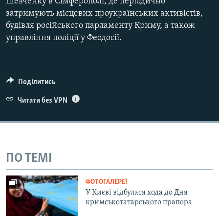
Шевченку в Сімферополі, де періодично
затримують місцевих проукраїнських активістів,
будівля російського парламенту Криму, а також
управління поліції у Феодосії.
Поділитись
Читати без VPN
ПО ТЕМІ
ФОТОГАЛЕРЕЇ
У Києві відбулася хода до Дня
кримськотатарського прапора