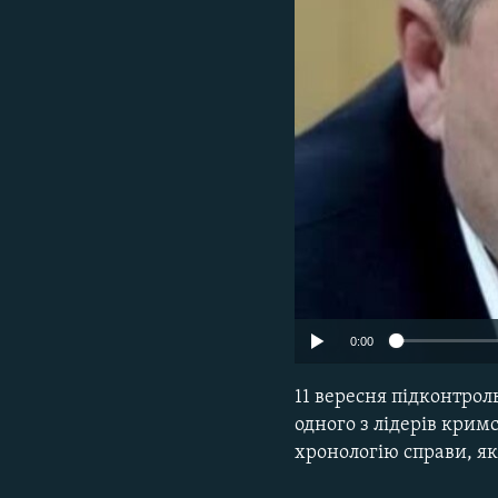
ВІДЕОУРОКИ «ELIFBE»
СВІДЧЕННЯ ОКУПАЦІЇ
УКРАЇНСЬКА ПРОБЛЕМА КРИМУ
ІНФОГРАФІКА
0:00
11 вересня підконтрол
одного з лідерів крим
хронологію справи, як