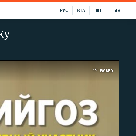
РУС
КТА
ку
EMBED