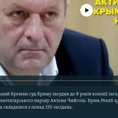
No media source currently avail
ьний Кремлю суд Криму засудив до 8 років колонії за
ськотатарського народу Ахтема Чийгоза. Крим.Реалії 
а складалася з понад 150 засідань.