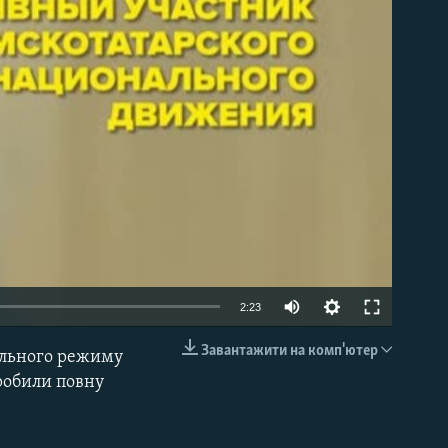
able
2:23
Завантажити на комп'ютер
гального режиму
EMBED
зробили повну