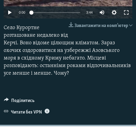
ВІДЕОУРОКИ «ELIFBE»
Русский
0:00
3:44
СВІДЧЕННЯ ОКУПАЦІЇ
Qırımtatar
Завантажити на комп'ютер
Село Курортне
УКРАЇНСЬКА ПРОБЛЕМА КРИМУ
розташоване недалеко від
ДОЛУЧАЙСЯ!
ІНФОГРАФІКА
Керчі. Воно відоме цілющим кліматом. Зараз
охочих оздоровитися на узбережжі Азовського
моря в східному Криму небагато. Місцеві
розповідають: останніми роками відпочивальників
Усі сайти RFE/RL
усе менше і менше. Чому?
Поділитись
Читати без VPN