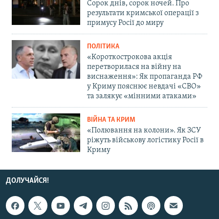
Сорок днів, сорок ночей. Про
результати кримської операції з
примусу Росії до миру
ПОЛІТИКА
«Короткострокова акція
перетворилася на війну на
виснаження»: Як пропаганда РФ
у Криму пояснює невдачі «СВО»
та залякує «мінними атаками»
ВІЙНА ТА КРИМ
«Полювання на колони». Як ЗСУ
ріжуть військову логістику Росії в
Криму
ДОЛУЧАЙСЯ!