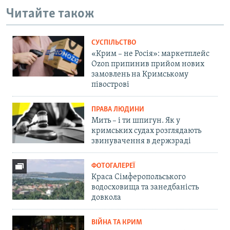
Читайте також
СУСПІЛЬСТВО
«Крим – не Росія»: маркетплейс
Ozon припинив прийом нових
замовлень на Кримському
півострові
ПРАВА ЛЮДИНИ
Мить – і ти шпигун. Як у
кримських судах розглядають
звинувачення в держзраді
ФОТОГАЛЕРЕЇ
Краса Сімферопольського
водосховища та занедбаність
довкола
ВІЙНА ТА КРИМ