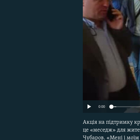
ВІДЕОУРОКИ «ELIFBE»
СВІДЧЕННЯ ОКУПАЦІЇ
УКРАЇНСЬКА ПРОБЛЕМА КРИМУ
ІНФОГРАФІКА
0:00
Акція на підтримку кр
це «меседж» для жите
Чубаров. «Мені і моїм