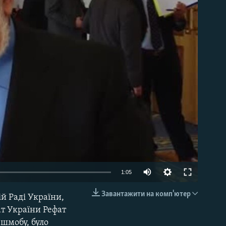
able
1:05
Завантажити на комп'ютер
ій Раді України,
EMBED
т України Рефат
ешмобу, було