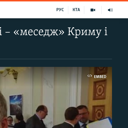
РУС
КТА
і – «меседж» Криму і
EMBED