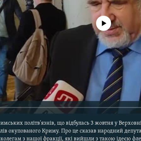
No media source currently avail
имських політв'язнів, що відбулась 3 жовтня у Верховн
лів окупованого Криму. Про це сказав народний депута
 колегам з нашої фракції, які вийшли з такою ідеєю фл