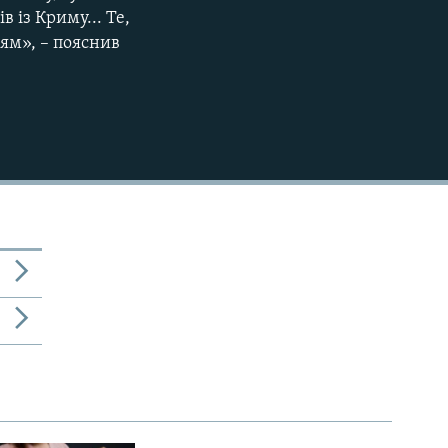
в із Криму... Те,
'ям», – пояснив