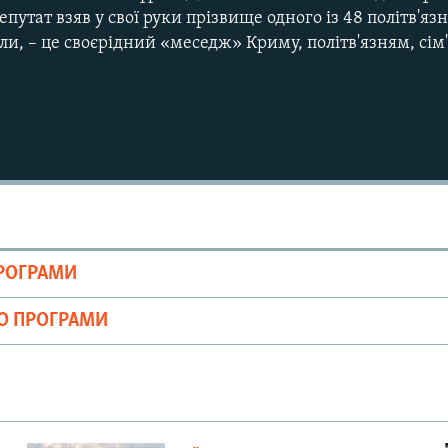
утат взяв у свої руки прізвище одного із 48 політв'язні
и, – це своєрідний «меседж» Криму, політв'язням, сім
ПРОГРАМИ
ІО ПРОГРАМИ