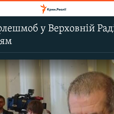
флешмоб у Верховній Рад
ням