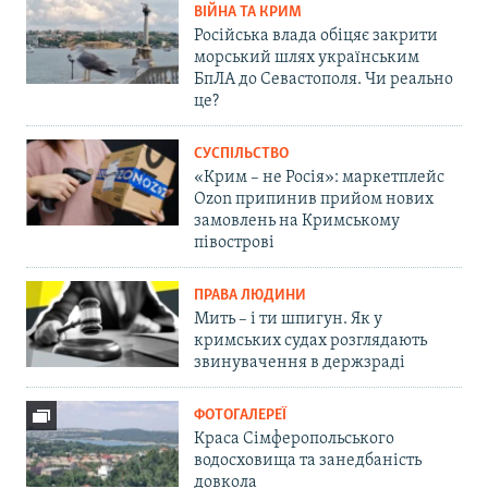
ВІЙНА ТА КРИМ
Російська влада обіцяє закрити
морський шлях українським
БпЛА до Севастополя. Чи реально
це?
СУСПІЛЬСТВО
«Крим – не Росія»: маркетплейс
Ozon припинив прийом нових
замовлень на Кримському
півострові
ПРАВА ЛЮДИНИ
Мить – і ти шпигун. Як у
кримських судах розглядають
звинувачення в держзраді
ФОТОГАЛЕРЕЇ
Краса Сімферопольського
водосховища та занедбаність
довкола