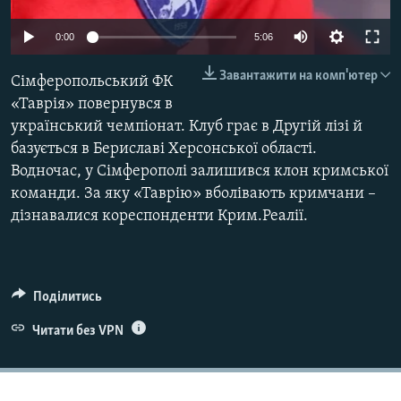
ВІДЕОУРОКИ «ELIFBE»
Русский
0:00
5:06
СВІДЧЕННЯ ОКУПАЦІЇ
Qırımtatar
Завантажити на комп'ютер
Сімферопольський ФК
УКРАЇНСЬКА ПРОБЛЕМА КРИМУ
«Таврія» повернувся в
ДОЛУЧАЙСЯ!
ІНФОГРАФІКА
український чемпіонат. Клуб грає в Другій лізі й
базується в Бериславі Херсонської області.
Водночас, у Сімферополі залишився клон кримської
команди. За яку «Таврію» вболівають кримчани –
Усі сайти RFE/RL
дізнавалися кореспонденти Крим.Реалії.
Поділитись
Читати без VPN