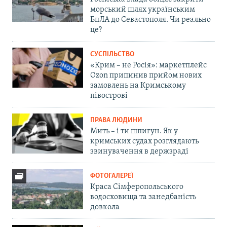
морський шлях українським
БпЛА до Севастополя. Чи реально
це?
СУСПІЛЬСТВО
«Крим – не Росія»: маркетплейс
Ozon припинив прийом нових
замовлень на Кримському
півострові
ПРАВА ЛЮДИНИ
Мить – і ти шпигун. Як у
кримських судах розглядають
звинувачення в держзраді
ФОТОГАЛЕРЕЇ
Краса Сімферопольського
водосховища та занедбаність
довкола