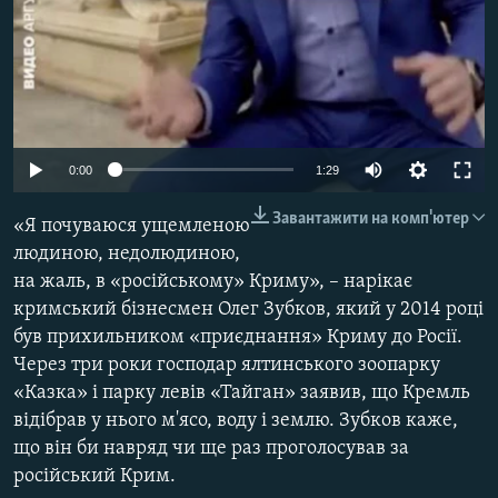
ВІДЕОУРОКИ «ELIFBE»
Русский
СВІДЧЕННЯ ОКУПАЦІЇ
Qırımtatar
УКРАЇНСЬКА ПРОБЛЕМА КРИМУ
ДОЛУЧАЙСЯ!
ІНФОГРАФІКА
0:00
1:29
Завантажити на комп'ютер
«Я почуваюся ущемленою
Усі сайти RFE/RL
людиною, недолюдиною,
на жаль, в «російському» Криму», – нарікає
кримський бізнесмен Олег Зубков, який у 2014 році
був прихильником «приєднання» Криму до Росії.
Через три роки господар ялтинського зоопарку
«Казка» і парку левів «Тайган» заявив, що Кремль
відібрав у нього м'ясо, воду і землю. Зубков каже,
що він би навряд чи ще раз проголосував за
російський Крим.