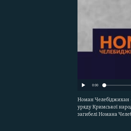
ВІДЕОУРОКИ «ELIFBE»
СВІДЧЕННЯ ОКУПАЦІЇ
УКРАЇНСЬКА ПРОБЛЕМА КРИМУ
ІНФОГРАФІКА
0:00
Номан Челебіджихан –
уряду Кримської наро
загибелі Номана Челе