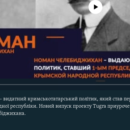
No media source currently avail
 видатний кримськотатарський політик, який став п
дної республіки. Новий випуск проекту Tugra приуроче
біджихана.