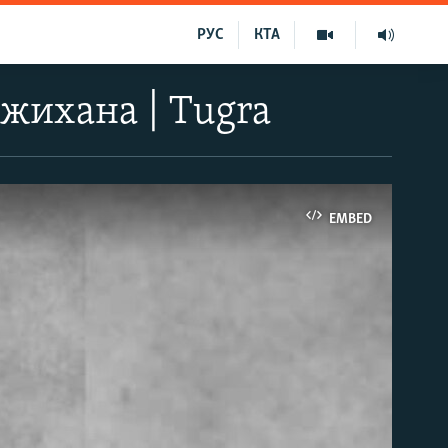
РУС
КТА
джихана | Tugra
EMBED