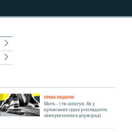
ПРАВА ЛЮДИНИ
Мить – і ти шпигун. Як у
кримських судах розглядають
звинувачення в держзраді