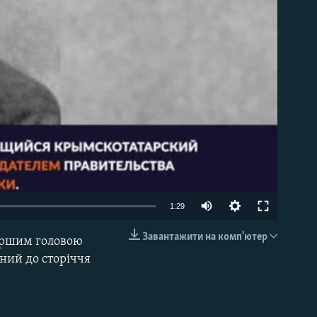
able
1:29
Завантажити на комп'ютер
ершим головою
EMBED
ний до сторіччя