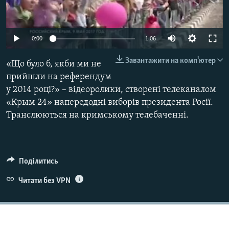
ВІДЕОУРОКИ «ELIFBE»
Русский
СВІДЧЕННЯ ОКУПАЦІЇ
Qırımtatar
0:00
1:06
УКРАЇНСЬКА ПРОБЛЕМА КРИМУ
Завантажити на комп'ютер
«Що було б, якби ми не
ДОЛУЧАЙСЯ!
ІНФОГРАФІКА
прийшли на референдум
у 2014 році?» – відеоролики, створені телеканалом
«Крым 24» напередодні виборів президента Росії.
Усі сайти RFE/RL
Транслюються на кримському телебаченні.
Поділитись
Читати без VPN