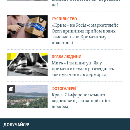
це?
СУСПІЛЬСТВО
«Крим – не Росія»: маркетплейс
Ozon припинив прийом нових
замовлень на Кримському
півострові
ПРАВА ЛЮДИНИ
Мить – і ти шпигун. Як у
кримських судах розглядають
звинувачення в держзраді
ФОТОГАЛЕРЕЇ
Краса Сімферопольського
водосховища та занедбаність
довкола
ДОЛУЧАЙСЯ!