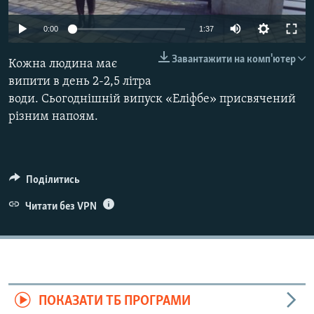
ВІДЕОУРОКИ «ELIFBE»
Русский
0:00
1:37
СВІДЧЕННЯ ОКУПАЦІЇ
Qırımtatar
Завантажити на комп'ютер
Кожна людина має
УКРАЇНСЬКА ПРОБЛЕМА КРИМУ
випити в день 2-2,5 літра
ДОЛУЧАЙСЯ!
ІНФОГРАФІКА
води. Сьогоднішній випуск «Еліфбе» присвячений
різним напоям.
Усі сайти RFE/RL
Поділитись
Читати без VPN
ПОКАЗАТИ ТБ ПРОГРАМИ