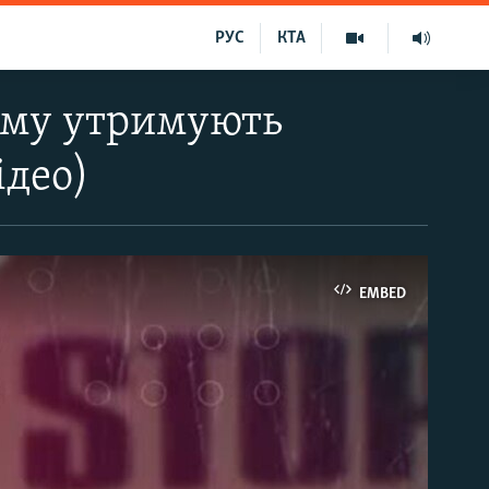
РУС
КТА
иму утримують
ідео)
EMBED