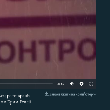
able
26:50
Завантажити на комп'ютер
»; реставрація
EMBED
ами Крим.Реалії.