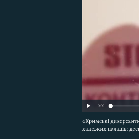
ВІДЕОУРОКИ «ELIFBE»
СВІДЧЕННЯ ОКУПАЦІЇ
УКРАЇНСЬКА ПРОБЛЕМА КРИМУ
ІНФОГРАФІКА
0:00
«Кримські диверсанти
ханських палаців: дос