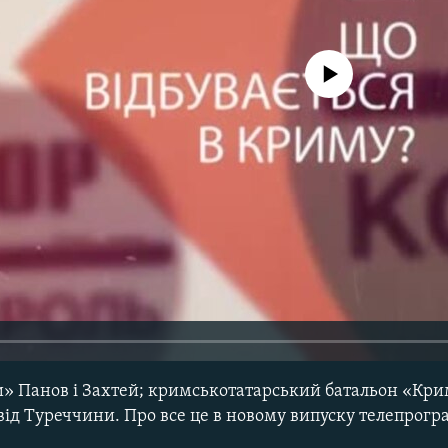
No media source currently avail
» Панов і Захтей; кримськотатарський батальон «Крим
від Туреччини. Про все це в новому випуску телепрогр