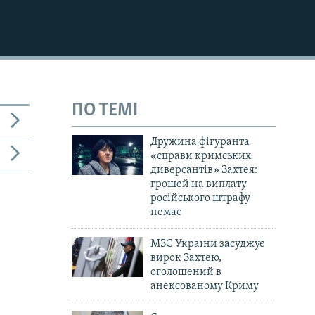
ПО ТЕМІ
Дружина фігуранта
«справи кримських
диверсантів» Захтея:
грошей на виплату
російського штрафу
немає
МЗС України засуджує
вирок Захтею,
оголошений в
анексованому Криму