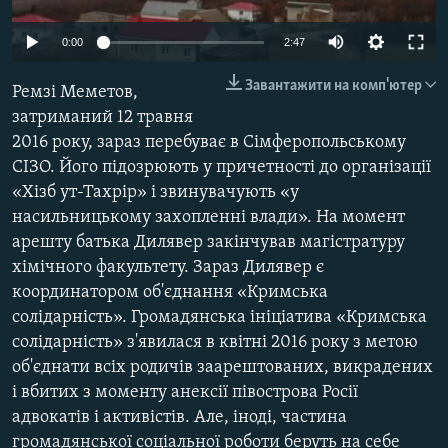
ВІДЕОУРОКИ «ELIFBE»
Русский
0:00
2:47
СВІДЧЕННЯ ОКУПАЦІЇ
Qırımtatar
Завантажити на комп'ютер
УКРАЇНСЬКА ПРОБЛЕМА КРИМУ
Ремзі Меметов,
затриманий 12 травня
ДОЛУЧАЙСЯ!
ІНФОГРАФІКА
2016 року, зараз перебуває в Сімферопольському
СІЗО. Його підозрюють у причетності до організації
«Хізб ут-Тахрір» і звинувачують «у
насильницькому захопленні влади». На момент
Усі сайти RFE/RL
арешту батька Дилявер закінчував магістратуру
хімічного факультету. Зараз Дилявер є
координатором об'єднання «Кримська
солідарність». Громадянська ініціатива «Кримська
солідарність» з'явилася в квітні 2016 року з метою
об'єднати всіх родичів заарештованих, викрадених
і вбитих з моменту анексії півострова Росії
адвокатів і активістів. Але, іноді, частина
громадянської соціальної роботи беруть на себе