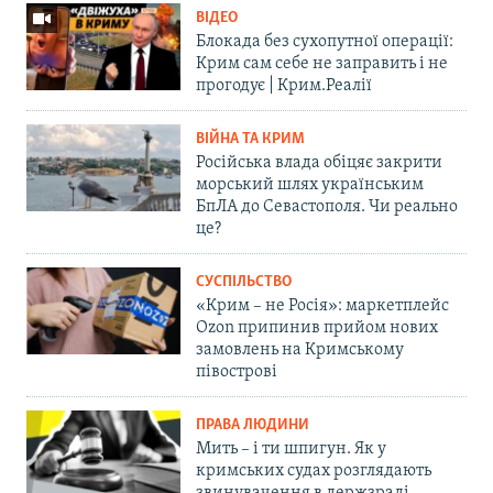
ВІДЕО
Блокада без сухопутної операції:
Крим сам себе не заправить і не
прогодує | Крим.Реалії
ВІЙНА ТА КРИМ
Російська влада обіцяє закрити
морський шлях українським
БпЛА до Севастополя. Чи реально
це?
СУСПІЛЬСТВО
«Крим – не Росія»: маркетплейс
Ozon припинив прийом нових
замовлень на Кримському
півострові
ПРАВА ЛЮДИНИ
Мить – і ти шпигун. Як у
кримських судах розглядають
звинувачення в держзраді