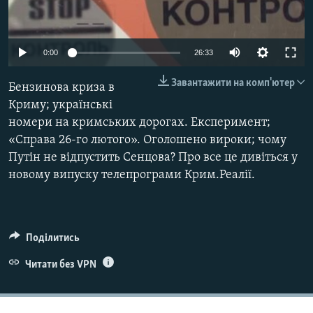
ВІДЕОУРОКИ «ELIFBE»
Русский
СВІДЧЕННЯ ОКУПАЦІЇ
Qırımtatar
0:00
26:33
УКРАЇНСЬКА ПРОБЛЕМА КРИМУ
Завантажити на комп'ютер
Бензинова криза в
ДОЛУЧАЙСЯ!
ІНФОГРАФІКА
Криму; українські
номери на кримських дорогах. Експеримент;
«Справа 26-го лютого». Оголошено вироки; чому
Усі сайти RFE/RL
Путін не відпустить Сенцова? Про все це дивіться у
новому випуску телепрограми Крим.Реалії.
Поділитись
Читати без VPN