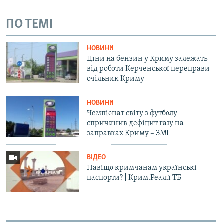
ПО ТЕМІ
НОВИНИ
Ціни на бензин у Криму залежать
від роботи Керченської переправи –
очільник Криму
НОВИНИ
Чемпіонат світу з футболу
спричинив дефіцит газу на
заправках Криму – ЗМІ
ВІДЕО
Навіщо кримчанам українські
паспорти? | Крим.Реалії ТБ