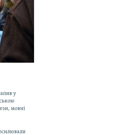
апив у
рською
рези, мовні
 посилювали