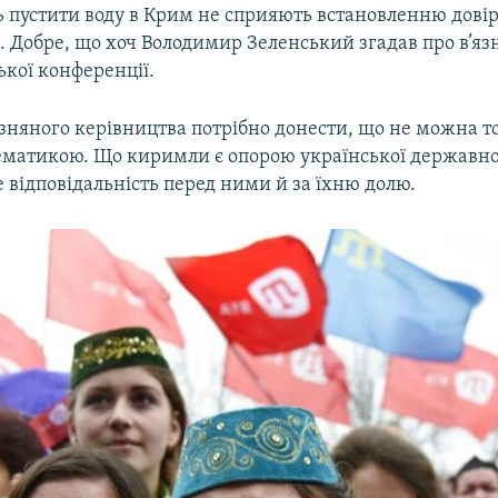
ть пустити воду в Крим не сприяють встановленню дові
 Добре, що хоч Володимир Зеленський згадав про в’язн
кої конференції.
изняного керівництва потрібно донести, що не можна т
матикою. Що киримли є опорою української державно
 відповідальність перед ними й за їхню долю.