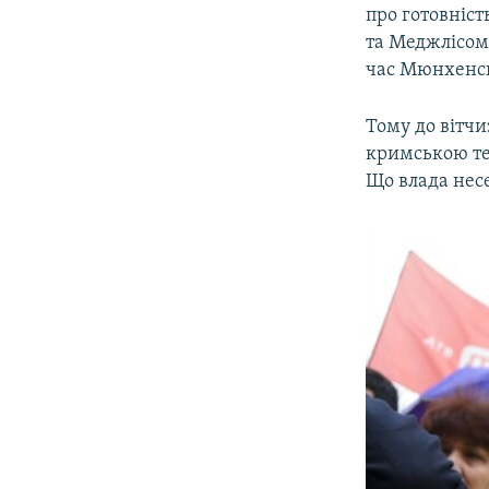
про готовніс
та Меджлісом.
час Мюнхенсь
Тому до вітч
кримською те
Що влада несе