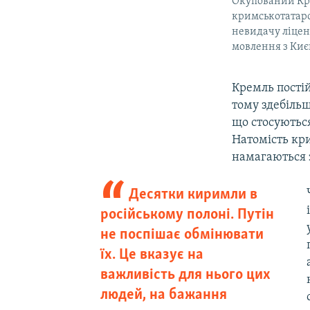
Окупований Кри
кримськотатарс
невидачу ліценз
мовлення з Киє
Кремль постій
тому здебіль
що стосуються
Натомість кри
намагаються 
Десятки киримли в
російському полоні. Путін
не поспішає обмінювати
їх. Це вказує на
важливість для нього цих
людей, на бажання