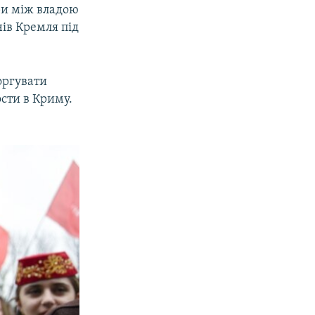
ри між владою
ів Кремля під
оргувати
сти в Криму.