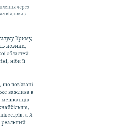
овлення через
нал відновив
татусу Криму,
ть новини,
ої областей.
і, ніби її
 що пов’язані
уже важлива в
я мешканців
якнайбільше,
івострів, а й
и реальний