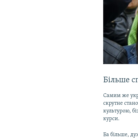
Більше с
Самим же укр
скрутне стан
культурою, бі
курси.
Ба більше, ду