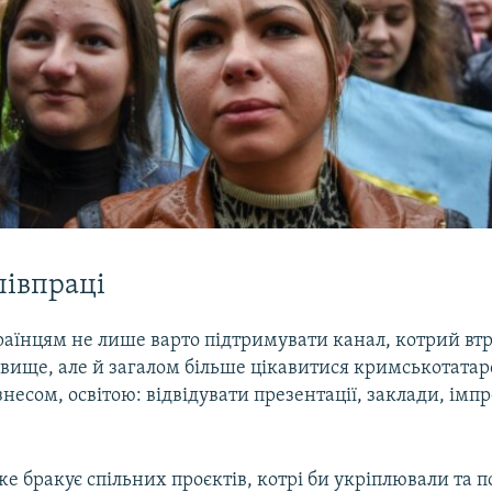
півпраці
аїнцям не лише варто підтримувати канал, котрий втр
овище, але й загалом більше цікавитися кримськотата
знесом, освітою: відвідувати презентації, заклади, імп
же бракує спільних проєктів, котрі би укріплювали та