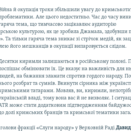
Війна й окупація трохи збільшили увагу до кримськота
проблематики. Але цього недостатньо. Час до часу вин
гаряча тема, що тимчасово зацікавлює аудиторію
рською культурою, як це зробила Джамала, здобувши 
. Та тільки гаряча тема зникає зі стрічок медій, як за
ею його мешканців в окупації випаровується слідом.
Десятки киримли залишаються в російському полоні. П
поспішає обмінювати їх. Це вказує на важливість для н
людей, на бажання зламати спротив гордого народу. По
нього розбрат та сумнів. Вкинути сірника між українст
кримськими татарами. Мовляв, ви, киримли, непотріб
українській владі, тому вона вас й не визволяє. І ситуа
ATR може стати додатковим підтвердженням байдужос
до долі кримських бранців та кримської тематики зага
 голови фракції «Слуги народу» у Верховній Раді
Давид