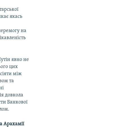
тарської
икає якась
перемогу на
цікавленість
утін явно не
ього цих
сіяти між
вом та
ні
ція довкола
ти Банкової
лом.
а Арахамії