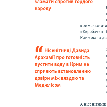
зламати спротив гордого
народу
кримськотата
«Євробаченні»
Кримом та дол
Нісенітниці Давида
Арахамії про готовність
пустити воду в Крим не
сприяють встановленню
довіри між владою та
Меджлісом
А нісенітниці