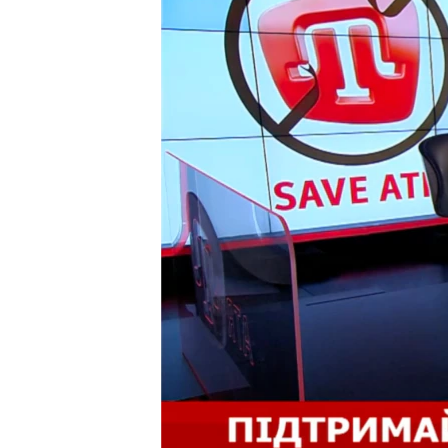
ВІДЕОУРОКИ «ELIFBE»
СВІДЧЕННЯ ОКУПАЦІЇ
УКРАЇНСЬКА ПРОБЛЕМА КРИМУ
ІНФОГРАФІКА