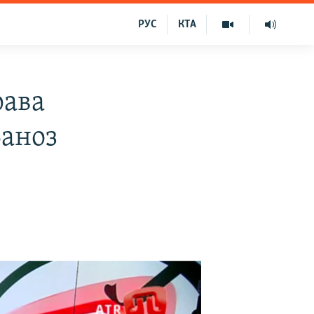
РУС
КТА
рава
Заноз