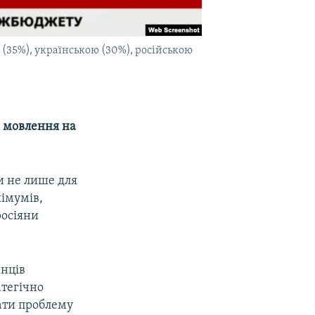
(35%), українською (30%), російською
 мовлення на
и не лише для
німумів,
росіяни
анців
атегічно
вати проблему