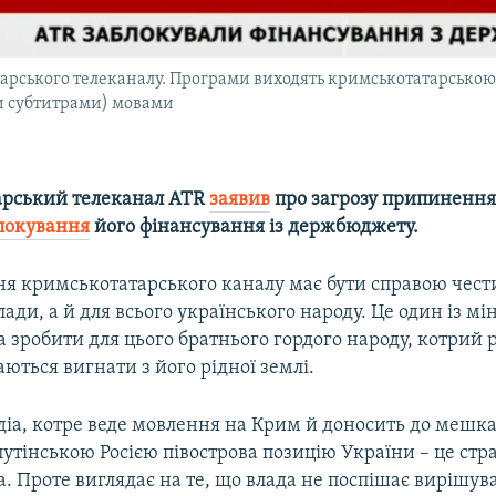
тарського телеканалу. Програми виходять кримськотатарською 
ми субтитрами) мовами
арський телеканал ATR
заявив
про загрозу припинення
локування
його фінансування із держбюджету.
ня кримськотатарського каналу має бути справою чест
лади, а й для всього українського народу. Це один із мі
зробити для цього братнього гордого народу, котрий 
ються вигнати з його рідної землі.
діа, котре веде мовлення на Крим й доносить до мешк
утінською Росією півострова позицію України – це стр
. Проте виглядає на те, що влада не поспішає вирішу