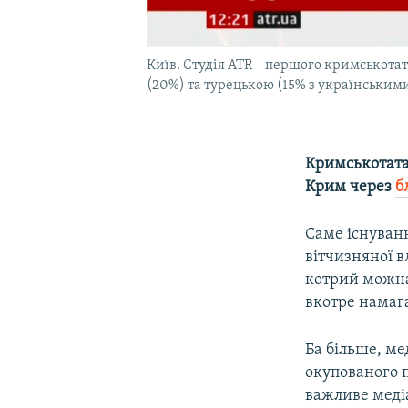
Київ. Студія ATR – першого кримськота
(20%) та турецькою (15% з українськи
Кримськотат
Крим через
б
Саме існуван
вітчизняної в
котрий можна 
вкотре намага
Ба більше, ме
окупованого п
важливе медіа